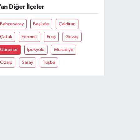
an Diğer İlçeler
Bahçesaray
Başkale
Çaldiran
Çatak
Edremit
Erciş
Gevaş
Gürpinar
İpekyolu
Muradiye
Özalp
Saray
Tuşba