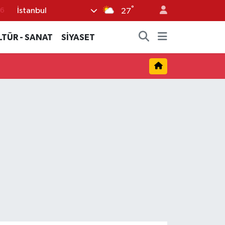
°
İstanbul
76
27
17
LTÜR - SANAT
SİYASET
01
02
44
4