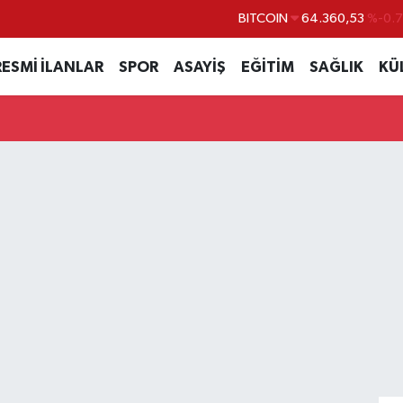
BITCOIN
64.360,53
%-0.
DOLAR
47,7069
%0.
RESMİ İLANLAR
SPOR
ASAYİŞ
EĞİTİM
SAĞLIK
KÜ
EURO
55,0265
%0.
STERLİN
64,1897
%0.
GRAM ALTIN
6574.81
%1.
BİST100
13.887
%6