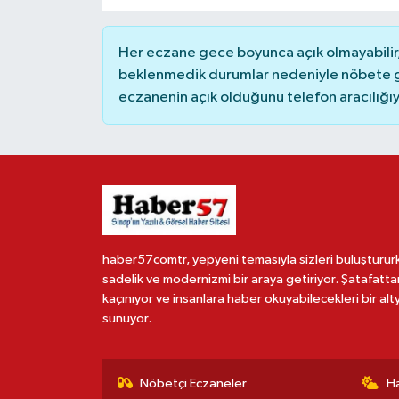
Her eczane gece boyunca açık olmayabilir, 
beklenmedik durumlar nedeniyle nöbete g
eczanenin açık olduğunu telefon aracılığıyla 
haber57comtr, yepyeni temasıyla sizleri buluşturur
sadelik ve modernizmi bir araya getiriyor. Şatafatta
kaçınıyor ve insanlara haber okuyabilecekleri bir alt
sunuyor.
Nöbetçi Eczaneler
H