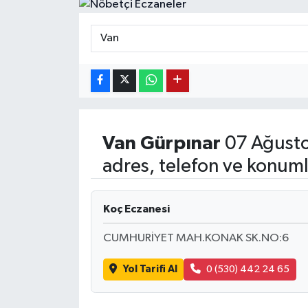
Van
Gürpınar
07 Ağusto
adres, telefon ve konuml
Koç Eczanesi
CUMHURİYET MAH.KONAK SK.NO:6
Yol Tarifi Al
0 (530) 442 24 65