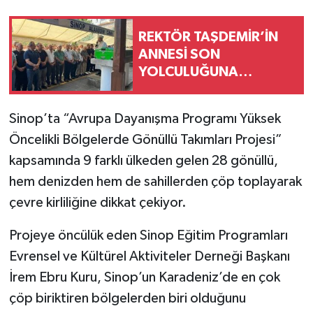
REKTÖR TAŞDEMİR’İN
ANNESİ SON
YOLCULUĞUNA
UĞURLANDI
Sinop’ta “Avrupa Dayanışma Programı Yüksek
Öncelikli Bölgelerde Gönüllü Takımları Projesi”
kapsamında 9 farklı ülkeden gelen 28 gönüllü,
hem denizden hem de sahillerden çöp toplayarak
çevre kirliliğine dikkat çekiyor.
Projeye öncülük eden Sinop Eğitim Programları
Evrensel ve Kültürel Aktiviteler Derneği Başkanı
İrem Ebru Kuru, Sinop’un Karadeniz’de en çok
çöp biriktiren bölgelerden biri olduğunu