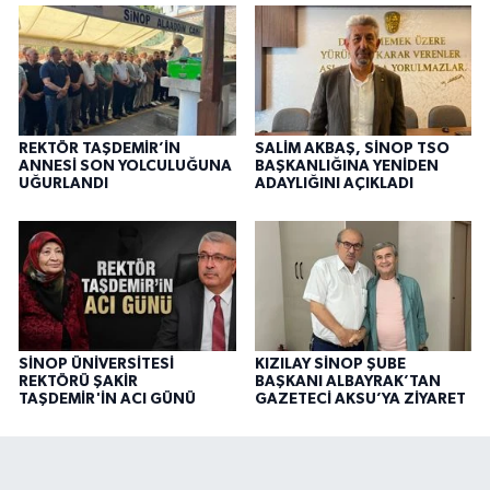
REKTÖR TAŞDEMİR’İN
SALİM AKBAŞ, SİNOP TSO
ANNESİ SON YOLCULUĞUNA
BAŞKANLIĞINA YENİDEN
UĞURLANDI
ADAYLIĞINI AÇIKLADI
SİNOP ÜNİVERSİTESİ
KIZILAY SİNOP ŞUBE
REKTÖRÜ ŞAKİR
BAŞKANI ALBAYRAK’TAN
TAŞDEMİR'İN ACI GÜNÜ
GAZETECİ AKSU’YA ZİYARET