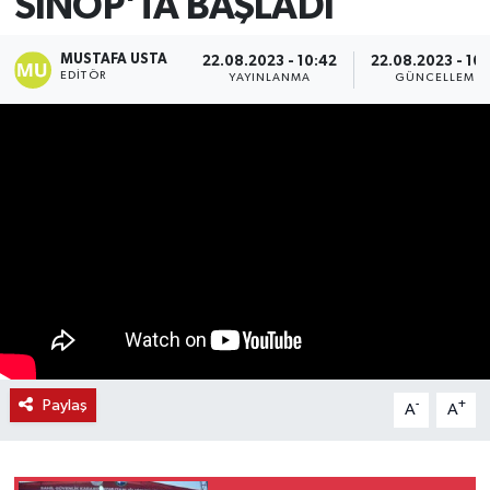
SİNOP'TA BAŞLADI
MUSTAFA USTA
22.08.2023 - 10:42
22.08.2023 - 10
EDITÖR
YAYINLANMA
GÜNCELLEME
Paylaş
-
+
A
A