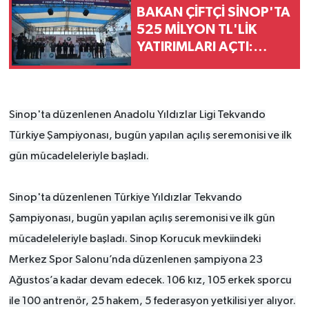
BAKAN ÇİFTÇİ SİNOP'TA
525 MİLYON TL'LİK
YATIRIMLARI AÇTI:
"DEVLET VATANDAŞINA
DAHA HIZLI ULAŞACAK"
Sinop'ta düzenlenen Anadolu Yıldızlar Ligi Tekvando
Türkiye Şampiyonası, bugün yapılan açılış seremonisi ve ilk
gün mücadeleleriyle başladı.
Sinop'ta düzenlenen Türkiye Yıldızlar Tekvando
Şampiyonası, bugün yapılan açılış seremonisi ve ilk gün
mücadeleleriyle başladı. Sinop Korucuk mevkiindeki
Merkez Spor Salonu’nda düzenlenen şampiyona 23
Ağustos’a kadar devam edecek. 106 kız, 105 erkek sporcu
ile 100 antrenör, 25 hakem, 5 federasyon yetkilisi yer alıyor.