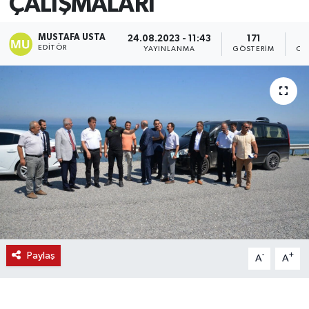
ÇALIŞMALARI
MUSTAFA USTA
24.08.2023 - 11:43
171
EDITÖR
YAYINLANMA
GÖSTERIM
OK
Paylaş
-
+
A
A