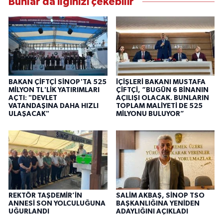
Bunlar da ilginizi çekebilir
BAKAN ÇİFTÇİ SİNOP'TA 525
İÇİŞLERİ BAKANI MUSTAFA
MİLYON TL'LİK YATIRIMLARI
ÇİFTÇİ, “BUGÜN 6 BİNANIN
AÇTI: "DEVLET
AÇILIŞI OLACAK. BUNLARIN
VATANDAŞINA DAHA HIZLI
TOPLAM MALİYETİ DE 525
ULAŞACAK"
MİLYONU BULUYOR”
REKTÖR TAŞDEMİR’İN
SALİM AKBAŞ, SİNOP TSO
ANNESİ SON YOLCULUĞUNA
BAŞKANLIĞINA YENİDEN
UĞURLANDI
ADAYLIĞINI AÇIKLADI