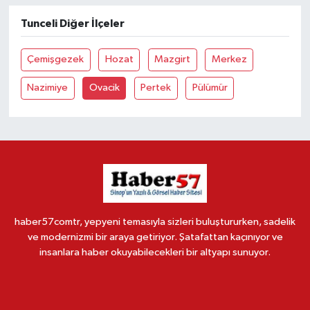
Tunceli Diğer İlçeler
Çemişgezek
Hozat
Mazgirt
Merkez
Nazimiye
Ovacik
Pertek
Pülümür
haber57comtr, yepyeni temasıyla sizleri buluştururken, sadelik
ve modernizmi bir araya getiriyor. Şatafattan kaçınıyor ve
insanlara haber okuyabilecekleri bir altyapı sunuyor.