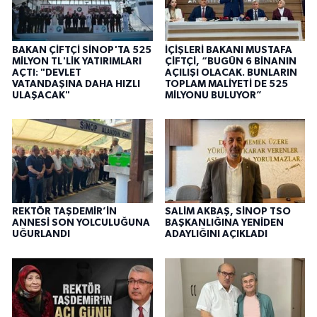
BAKAN ÇİFTÇİ SİNOP'TA 525
İÇİŞLERİ BAKANI MUSTAFA
MİLYON TL'LİK YATIRIMLARI
ÇİFTÇİ, “BUGÜN 6 BİNANIN
AÇTI: "DEVLET
AÇILIŞI OLACAK. BUNLARIN
VATANDAŞINA DAHA HIZLI
TOPLAM MALİYETİ DE 525
ULAŞACAK"
MİLYONU BULUYOR”
REKTÖR TAŞDEMİR’İN
SALİM AKBAŞ, SİNOP TSO
ANNESİ SON YOLCULUĞUNA
BAŞKANLIĞINA YENİDEN
UĞURLANDI
ADAYLIĞINI AÇIKLADI