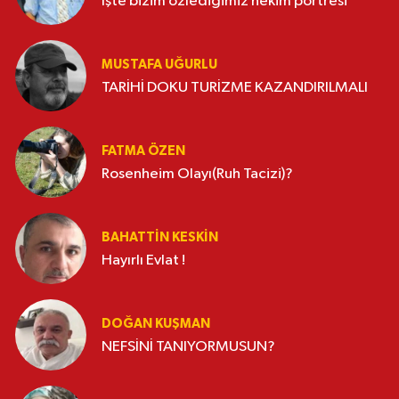
İşte bizim özlediğimiz hekim portresi
MUSTAFA UĞURLU
TARİHİ DOKU TURİZME KAZANDIRILMALI
FATMA ÖZEN
Rosenheim Olayı(Ruh Tacizi)?
BAHATTIN KESKİN
Hayırlı Evlat !
DOĞAN KUŞMAN
NEFSİNİ TANIYORMUSUN?