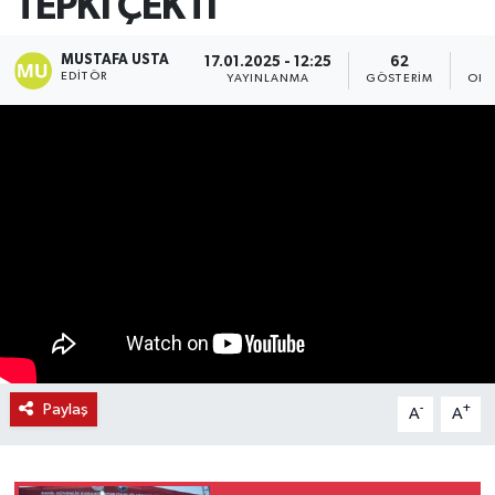
TEPKİ ÇEKTİ
MUSTAFA USTA
17.01.2025 - 12:25
62
EDITÖR
YAYINLANMA
GÖSTERIM
OKU
Paylaş
-
+
A
A