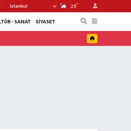
°
İstanbul
.1
25
18
LTÜR - SANAT
SİYASET
32
38
0
14