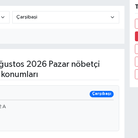
T
ğustos 2026 Pazar nöbetçi
 konumları
Çarşıbaşı
2 A