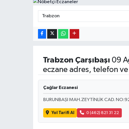
Trabzon
Çarşıbaşı
09 A
eczane adres, telefon ve
Çağlar Eczanesi
BURUNBAŞI MAH.ZEYTİNLİK CAD. NO:9
Yol Tarifi Al
0 (462) 821 31 22