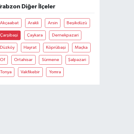
rabzon Diğer İlçeler
Akçaabat
Arakli
Arsin
Beşikdüzü
Çarşibaşi
Çaykara
Dernekpazari
Düzköy
Hayrat
Köprübaşi
Maçka
Of
Ortahisar
Sürmene
Şalpazari
Tonya
Vakfikebir
Yomra