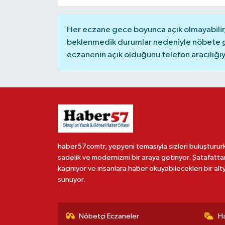
Her eczane gece boyunca açık olmayabilir, 
beklenmedik durumlar nedeniyle nöbete g
eczanenin açık olduğunu telefon aracılığıyla 
haber57comtr, yepyeni temasıyla sizleri buluşturur
sadelik ve modernizmi bir araya getiriyor. Şatafatta
kaçınıyor ve insanlara haber okuyabilecekleri bir alt
sunuyor.
Nöbetçi Eczaneler
H