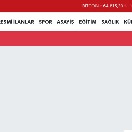
BITCOIN
64.815,30
%-0
DOLAR
47,7436
%0.
RESMİ İLANLAR
SPOR
ASAYİŞ
EĞİTİM
SAĞLIK
KÜ
EURO
55,2510
%0.
STERLİN
64,4811
%0.
GRAM ALTIN
6660.55
%
BİST100
13.779
%-