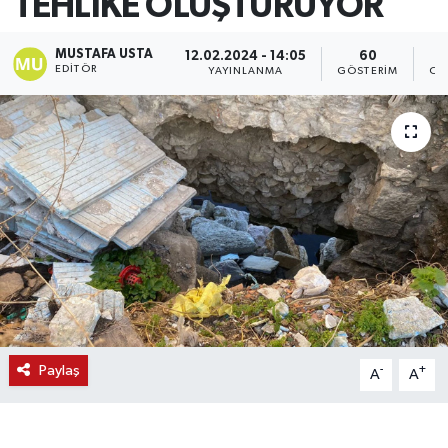
TEHLİKE OLUŞTURUYOR
MUSTAFA USTA
12.02.2024 - 14:05
60
EDITÖR
YAYINLANMA
GÖSTERIM
OK
Paylaş
-
+
A
A