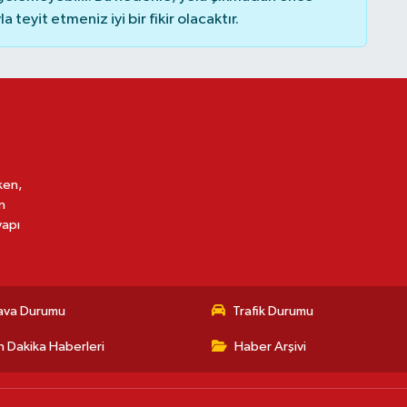
teyit etmeniz iyi bir fikir olacaktır.
ken,
n
yapı
ava Durumu
Trafik Durumu
 Dakika Haberleri
Haber Arşivi