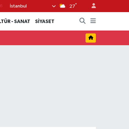
°
İstanbul
76
27
17
LTÜR - SANAT
SİYASET
01
02
12
4