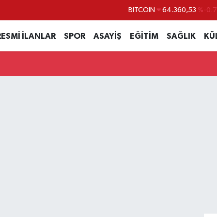
BITCOIN
64.360,53
%-0.
DOLAR
47,7069
%0.
RESMİ İLANLAR
SPOR
ASAYİŞ
EĞİTİM
SAĞLIK
KÜ
EURO
55,0265
%0.
STERLİN
64,1897
%0.
GRAM ALTIN
6618.49
%2.
BİST100
13.887
%6