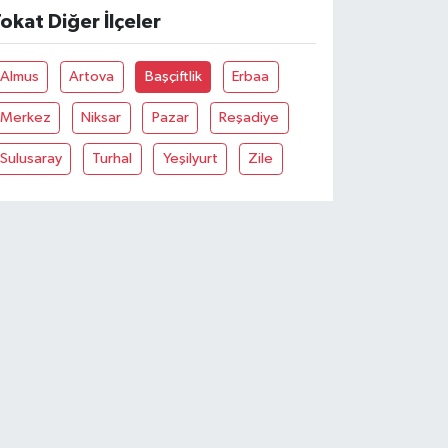
okat Diğer İlçeler
Almus
Artova
Başçiftlik
Erbaa
Merkez
Niksar
Pazar
Reşadiye
Sulusaray
Turhal
Yeşilyurt
Zile