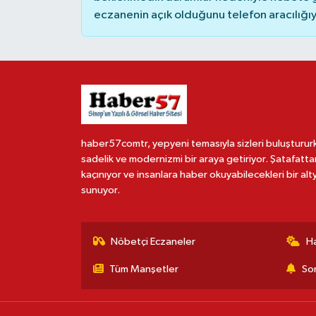
eczanenin açık olduğunu telefon aracılığıyla 
haber57comtr, yepyeni temasıyla sizleri buluşturur
sadelik ve modernizmi bir araya getiriyor. Şatafatta
kaçınıyor ve insanlara haber okuyabilecekleri bir alt
sunuyor.
Nöbetçi Eczaneler
H
Tüm Manşetler
Son