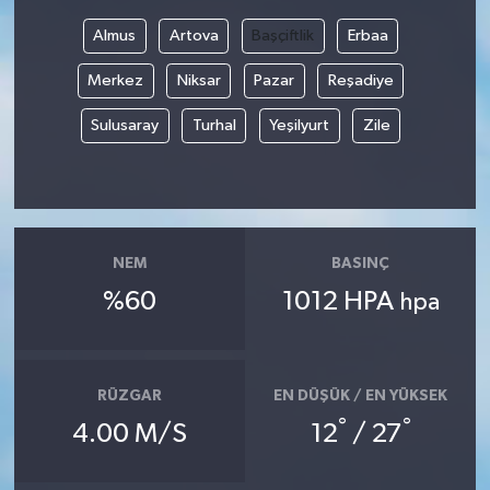
Almus
Artova
Başçiftlik
Erbaa
Merkez
Niksar
Pazar
Reşadiye
Sulusaray
Turhal
Yeşilyurt
Zile
NEM
BASINÇ
%60
1012 HPA
hpa
RÜZGAR
EN DÜŞÜK / EN YÜKSEK
°
°
4.00 M/S
12
/ 27