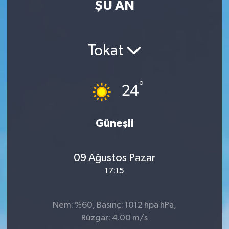
ŞU AN
Tokat
°
24
Güneşli
09 Ağustos Pazar
17:15
Nem: %60, Basınç: 1012 hpa hPa,
Rüzgar: 4.00 m/s