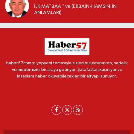
İLK MATBAA " ve (ERBAİN-HAMSİN'İN
ANLAMLARI):
haber57comtr, yepyeni temasıyla sizleri buluştururken, sadelik
ve modernizmi bir araya getiriyor. Şatafattan kaçınıyor ve
insanlara haber okuyabilecekleri bir altyapı sunuyor.