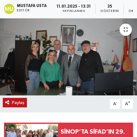
MUSTAFA USTA
11.01.2025 - 13:31
35
EDITÖR
YAYINLANMA
GÖSTERIM
OKU
Paylaş
-
+
A
A
SİNOP’TA SİFAD’IN 29.