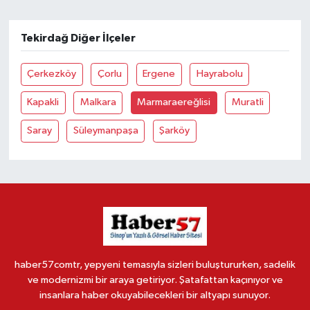
Tekirdağ Diğer İlçeler
Çerkezköy
Çorlu
Ergene
Hayrabolu
Kapakli
Malkara
Marmaraereğlisi
Muratli
Saray
Süleymanpaşa
Şarköy
haber57comtr, yepyeni temasıyla sizleri buluştururken, sadelik
ve modernizmi bir araya getiriyor. Şatafattan kaçınıyor ve
insanlara haber okuyabilecekleri bir altyapı sunuyor.