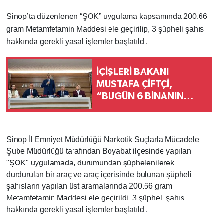
Sinop’ta düzenlenen “ŞOK” uygulama kapsamında 200.66
gram Metamfetamin Maddesi ele geçirilip, 3 şüpheli şahıs
hakkında gerekli yasal işlemler başlatıldı.
İÇİŞLERİ BAKANI
MUSTAFA ÇİFTÇİ,
“BUGÜN 6 BİNANIN
AÇILIŞI OLACAK.
BUNLARIN TOPLAM
MALİYETİ DE 525
Sinop İl Emniyet Müdürlüğü Narkotik Suçlarla Mücadele
MİLYONU BULUYOR”
Şube Müdürlüğü tarafından Boyabat ilçesinde yapılan
"ŞOK" uygulamada, durumundan şüphelenilerek
durdurulan bir araç ve araç içerisinde bulunan şüpheli
şahısların yapılan üst aramalarında 200.66 gram
Metamfetamin Maddesi ele geçirildi. 3 şüpheli şahıs
hakkında gerekli yasal işlemler başlatıldı.