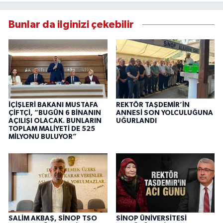
Bunlar da ilginizi çekebilir
İÇİŞLERİ BAKANI MUSTAFA
REKTÖR TAŞDEMİR’İN
ÇİFTÇİ, “BUGÜN 6 BİNANIN
ANNESİ SON YOLCULUĞUNA
AÇILIŞI OLACAK. BUNLARIN
UĞURLANDI
TOPLAM MALİYETİ DE 525
MİLYONU BULUYOR”
SALİM AKBAŞ, SİNOP TSO
SİNOP ÜNİVERSİTESİ