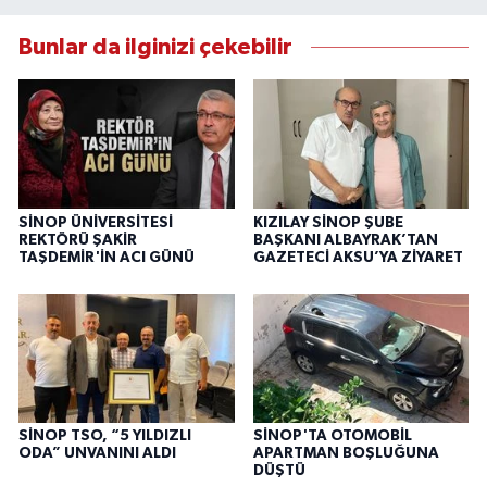
Bunlar da ilginizi çekebilir
SİNOP ÜNİVERSİTESİ
KIZILAY SİNOP ŞUBE
REKTÖRÜ ŞAKİR
BAŞKANI ALBAYRAK’TAN
TAŞDEMİR'İN ACI GÜNÜ
GAZETECİ AKSU’YA ZİYARET
SİNOP TSO, “5 YILDIZLI
SİNOP'TA OTOMOBİL
ODA” UNVANINI ALDI
APARTMAN BOŞLUĞUNA
DÜŞTÜ