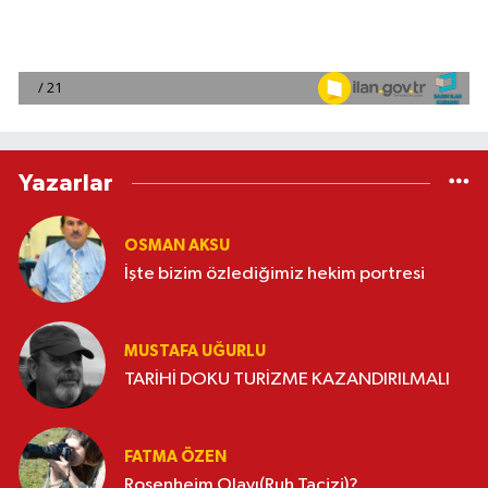
Yazarlar
OSMAN AKSU
İşte bizim özlediğimiz hekim portresi
MUSTAFA UĞURLU
TARİHİ DOKU TURİZME KAZANDIRILMALI
FATMA ÖZEN
Rosenheim Olayı(Ruh Tacizi)?