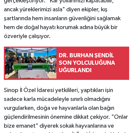
gerçekleştiriyor. "Kar yollarımızı kapatabilir,
ancak yüreklerimizi asla" diyen ekipler, kış
şartlarında hem insanların güvenliğini sağlamak
hem de doğal hayatı korumak adına büyük bir
özveriyle çalışıyor.
DR. BURHAN ŞENDİL
SON YOLCULUĞUNA
UĞURLANDI
Sinop İl Özel İdaresi yetkilileri, yaptıkları işin
sadece karla mücadeleyle sınırlı olmadığını
vurgularken, doğa ve hayvanlarla olan bağın
güçlendirilmesinin önemine dikkat çekiyor. "Onlar
bize emanet" diyerek sokak hayvanlarına ve