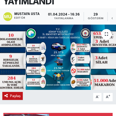
YAYIMLANDI
MUSTAFA USTA
01.04.2024 - 16:36
29
EDITÖR
YAYINLANMA
GÖSTERIM
OK
Paylaş
-
+
A
A