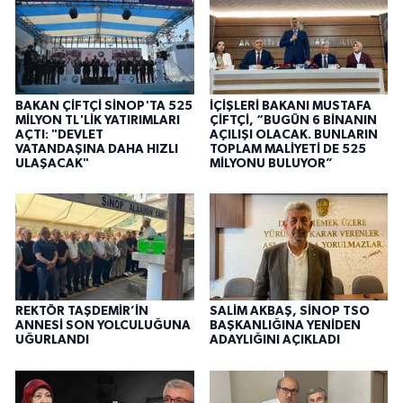
BAKAN ÇİFTÇİ SİNOP'TA 525
İÇİŞLERİ BAKANI MUSTAFA
MİLYON TL'LİK YATIRIMLARI
ÇİFTÇİ, “BUGÜN 6 BİNANIN
AÇTI: "DEVLET
AÇILIŞI OLACAK. BUNLARIN
VATANDAŞINA DAHA HIZLI
TOPLAM MALİYETİ DE 525
ULAŞACAK"
MİLYONU BULUYOR”
REKTÖR TAŞDEMİR’İN
SALİM AKBAŞ, SİNOP TSO
ANNESİ SON YOLCULUĞUNA
BAŞKANLIĞINA YENİDEN
UĞURLANDI
ADAYLIĞINI AÇIKLADI