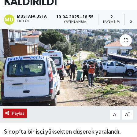
KALDIRILDI
MUSTAFA USTA
10.04.2025 - 16:55
2
EDITÖR
YAYINLANMA
PAYLAŞIM
GÖS
Paylaş
-
+
A
A
Sinop’ta bir işçi yüksekten düşerek yaralandı.