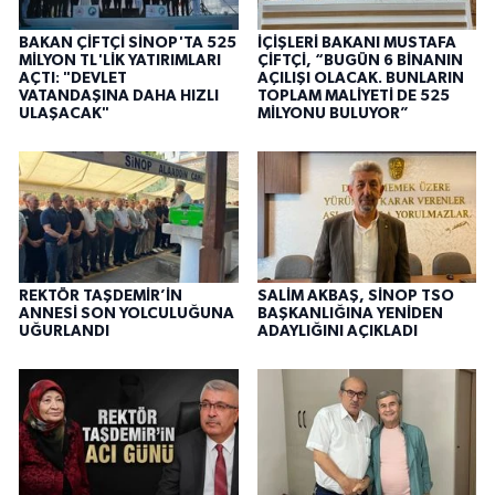
BAKAN ÇİFTÇİ SİNOP'TA 525
İÇİŞLERİ BAKANI MUSTAFA
MİLYON TL'LİK YATIRIMLARI
ÇİFTÇİ, “BUGÜN 6 BİNANIN
AÇTI: "DEVLET
AÇILIŞI OLACAK. BUNLARIN
VATANDAŞINA DAHA HIZLI
TOPLAM MALİYETİ DE 525
ULAŞACAK"
MİLYONU BULUYOR”
REKTÖR TAŞDEMİR’İN
SALİM AKBAŞ, SİNOP TSO
ANNESİ SON YOLCULUĞUNA
BAŞKANLIĞINA YENİDEN
UĞURLANDI
ADAYLIĞINI AÇIKLADI