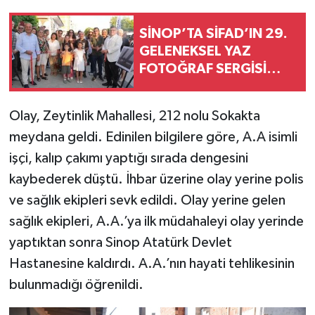
SİNOP’TA SİFAD’IN 29.
GELENEKSEL YAZ
FOTOĞRAF SERGİSİ
AÇILDI
Olay, Zeytinlik Mahallesi, 212 nolu Sokakta
meydana geldi. Edinilen bilgilere göre, A.A isimli
işçi, kalıp çakımı yaptığı sırada dengesini
kaybederek düştü. İhbar üzerine olay yerine polis
ve sağlık ekipleri sevk edildi. Olay yerine gelen
sağlık ekipleri, A.A.’ya ilk müdahaleyi olay yerinde
yaptıktan sonra Sinop Atatürk Devlet
Hastanesine kaldırdı. A.A.’nın hayati tehlikesinin
bulunmadığı öğrenildi.