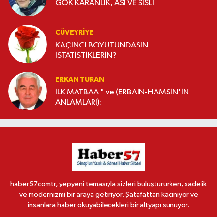
GÖK KARANLIK, ASİ VE SİSLİ
CÜVEYRIYE
KAÇINCI BOYUTUNDASIN
İSTATİSTİKLERİN?
ERKAN TURAN
İLK MATBAA " ve (ERBAİN-HAMSİN'İN
ANLAMLARI):
haber57comtr, yepyeni temasıyla sizleri buluştururken, sadelik
ve modernizmi bir araya getiriyor. Şatafattan kaçınıyor ve
insanlara haber okuyabilecekleri bir altyapı sunuyor.