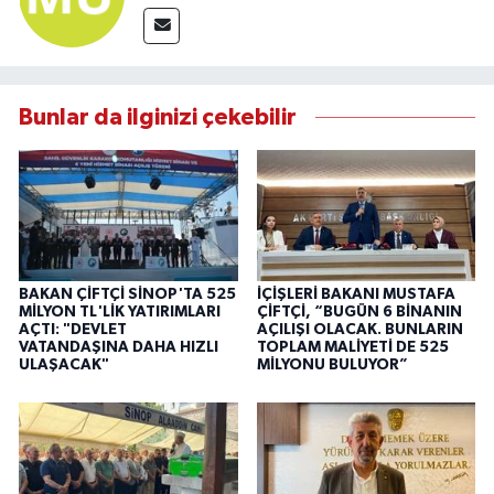
Bunlar da ilginizi çekebilir
BAKAN ÇİFTÇİ SİNOP'TA 525
İÇİŞLERİ BAKANI MUSTAFA
MİLYON TL'LİK YATIRIMLARI
ÇİFTÇİ, “BUGÜN 6 BİNANIN
AÇTI: "DEVLET
AÇILIŞI OLACAK. BUNLARIN
VATANDAŞINA DAHA HIZLI
TOPLAM MALİYETİ DE 525
ULAŞACAK"
MİLYONU BULUYOR”