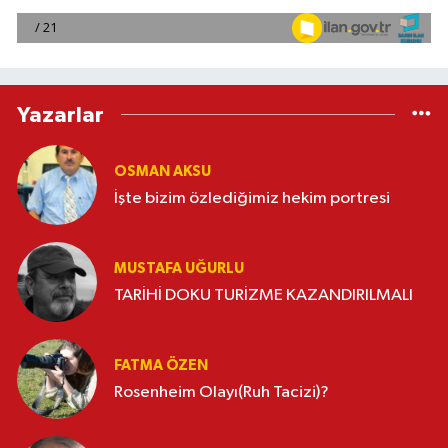
Yazarlar
OSMAN AKSU
İşte bizim özlediğimiz hekim portresi
MUSTAFA UĞURLU
TARİHİ DOKU TURİZME KAZANDIRILMALI
FATMA ÖZEN
Rosenheim Olayı(Ruh Tacizi)?