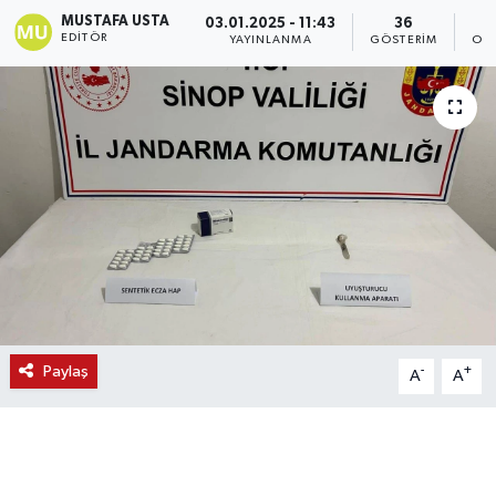
MUSTAFA USTA
03.01.2025 - 11:43
36
EDITÖR
YAYINLANMA
GÖSTERIM
OK
Paylaş
-
+
A
A