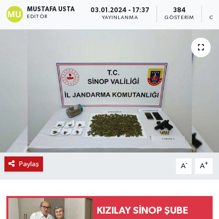
MUSTAFA USTA
03.01.2024 - 17:37
384
EDITÖR
YAYINLANMA
GÖSTERIM
OK
Paylaş
-
+
A
A
KIZILAY SİNOP ŞUBE