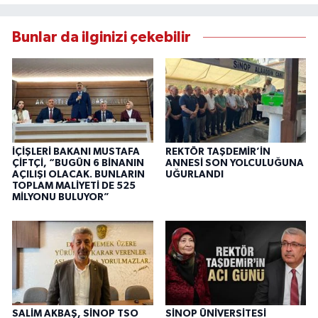
Bunlar da ilginizi çekebilir
İÇİŞLERİ BAKANI MUSTAFA
REKTÖR TAŞDEMİR’İN
ÇİFTÇİ, “BUGÜN 6 BİNANIN
ANNESİ SON YOLCULUĞUNA
AÇILIŞI OLACAK. BUNLARIN
UĞURLANDI
TOPLAM MALİYETİ DE 525
MİLYONU BULUYOR”
SALİM AKBAŞ, SİNOP TSO
SİNOP ÜNİVERSİTESİ