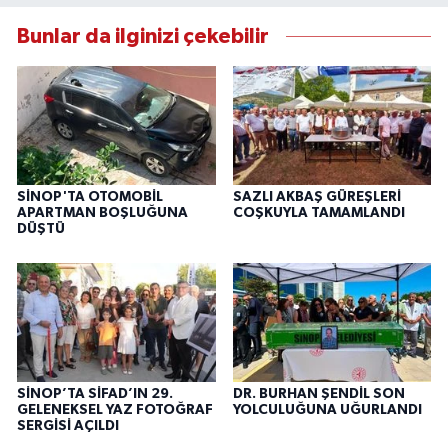
Bunlar da ilginizi çekebilir
SİNOP'TA OTOMOBİL
SAZLI AKBAŞ GÜREŞLERİ
APARTMAN BOŞLUĞUNA
COŞKUYLA TAMAMLANDI
DÜŞTÜ
SİNOP’TA SİFAD’IN 29.
DR. BURHAN ŞENDİL SON
GELENEKSEL YAZ FOTOĞRAF
YOLCULUĞUNA UĞURLANDI
SERGİSİ AÇILDI