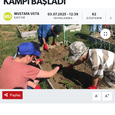
KAMPI BAŞLADI
MUSTAFA USTA
03.07.2025 - 12:39
62
EDITÖR
YAYINLANMA
GÖSTERIM
OK
Paylaş
-
+
A
A