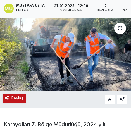
MUSTAFA USTA
31.01.2025 - 12:30
2
1
EDITÖR
YAYINLANMA
PAYLAŞIM
GÖS
Paylaş
-
+
A
A
Karayolları 7. Bölge Müdürlüğü, 2024 yılı