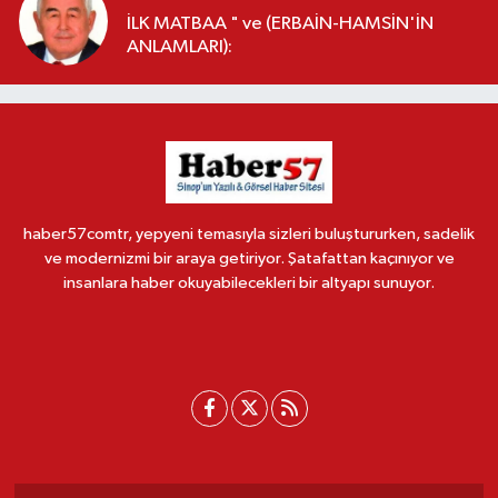
İLK MATBAA " ve (ERBAİN-HAMSİN'İN
ANLAMLARI):
haber57comtr, yepyeni temasıyla sizleri buluştururken, sadelik
ve modernizmi bir araya getiriyor. Şatafattan kaçınıyor ve
insanlara haber okuyabilecekleri bir altyapı sunuyor.