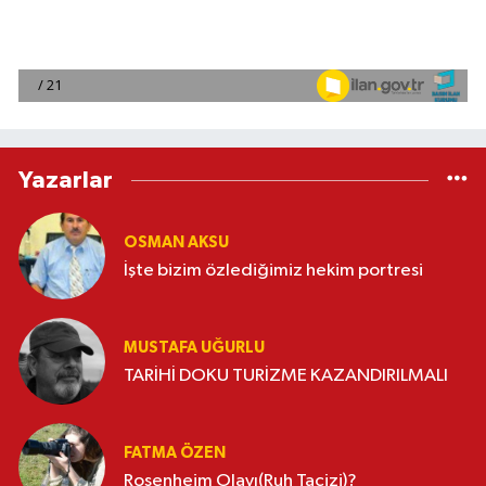
Yazarlar
OSMAN AKSU
İşte bizim özlediğimiz hekim portresi
MUSTAFA UĞURLU
TARİHİ DOKU TURİZME KAZANDIRILMALI
FATMA ÖZEN
Rosenheim Olayı(Ruh Tacizi)?