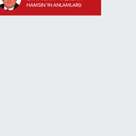
HAMSİN'İN ANLAMLARI):