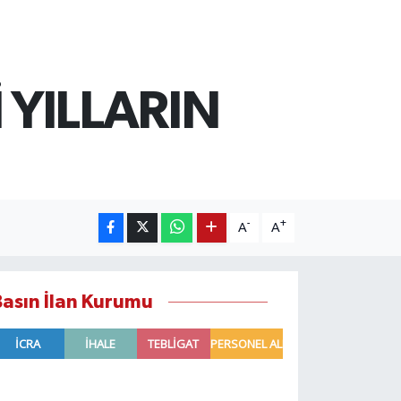
 YILLARIN
-
+
A
A
Basın İlan Kurumu