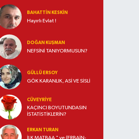
BAHATTIN KESKİN
Hayırlı Evlat !
DOĞAN KUŞMAN
NEFSİNİ TANIYORMUSUN?
GÜLLÜ ERSOY
GÖK KARANLIK, ASİ VE SİSLİ
CÜVEYRIYE
KAÇINCI BOYUTUNDASIN
İSTATİSTİKLERİN?
ERKAN TURAN
İLK MATBAA " ve (ERBAİN-