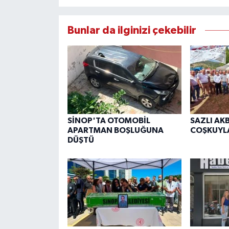
Bunlar da ilginizi çekebilir
SİNOP'TA OTOMOBİL
SAZLI AK
APARTMAN BOŞLUĞUNA
COŞKUYL
DÜŞTÜ