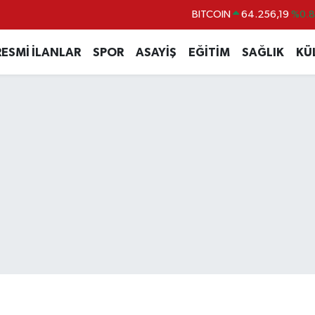
BITCOIN
64.256,19
%0.
DOLAR
47,5834
%0
RESMİ İLANLAR
SPOR
ASAYİŞ
EĞİTİM
SAĞLIK
KÜ
EURO
54,9368
%0.
STERLİN
64,0802
%0.
GRAM ALTIN
6384.71
%2.4
BİST100
13.688
%