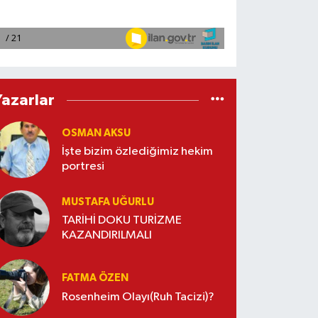
Yazarlar
OSMAN AKSU
İşte bizim özlediğimiz hekim
portresi
MUSTAFA UĞURLU
TARİHİ DOKU TURİZME
KAZANDIRILMALI
FATMA ÖZEN
Rosenheim Olayı(Ruh Tacizi)?