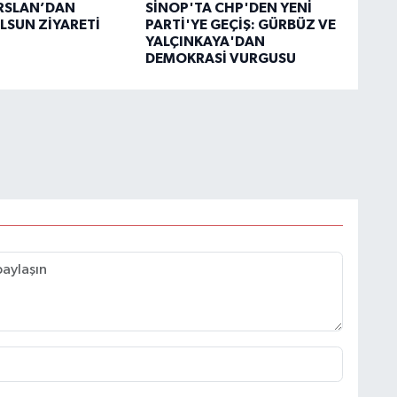
RSLAN’DAN
SİNOP'TA CHP'DEN YENİ
OLSUN ZİYARETİ
PARTİ'YE GEÇİŞ: GÜRBÜZ VE
YALÇINKAYA'DAN
DEMOKRASİ VURGUSU