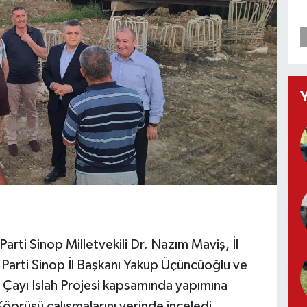
arti Sinop Milletvekili Dr. Nazım Maviş, İl
Parti Sinop İl Başkanı Yakup Üçüncüoğlu ve
u Çayı Islah Projesi kapsamında yapımına
prüsü çalışmalarını yerinde inceledi.