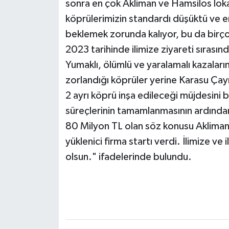
sonra en çok Akliman ve Hamsilos lok
köprülerimizin standardı düşüktü ve en
beklemek zorunda kalıyor, bu da birç
2023 tarihinde ilimize ziyareti sıras
Yumaklı, ölümlü ve yaralamalı kazalar
zorlandığı köprüler yerine Karasu Çay
2 ayrı köprü inşa edileceği müjdesini b
süreçlerinin tamamlanmasının ardında
80 Milyon TL olan söz konusu Akliman
yüklenici firma startı verdi. İlimize ve i
olsun." ifadelerinde bulundu.