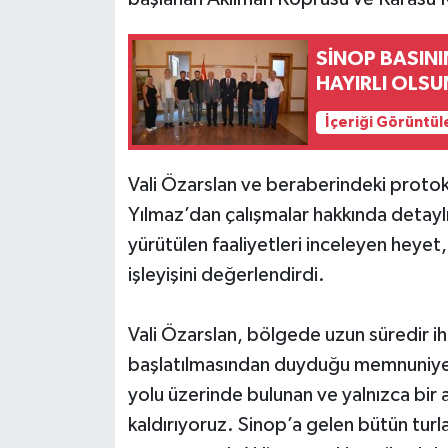
SİNOP BASIN
HAYIRLI OLSU
İçeriği Görüntül
Vali Özarslan ve beraberindeki proto
Yılmaz’dan çalışmalar hakkında detaylı 
yürütülen faaliyetleri inceleyen heyet, 
işleyişini değerlendirdi.
Vali Özarslan, bölgede uzun süredir ih
başlatılmasından duyduğu memnuniyet
yolu üzerinde bulunan ve yalnızca bir
kaldırıyoruz. Sinop’a gelen bütün turl