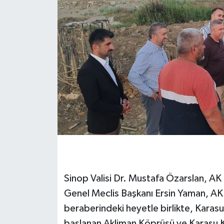
Sinop Valisi Dr. Mustafa Özarslan, AK P
Genel Meclis Başkanı Ersin Yaman, AK 
beraberindeki heyetle birlikte, Karas
başlanan Akliman Köprüsü ve Karasu Kö