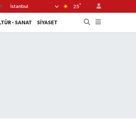
86
°
İstanbul
25
.1
LTÜR - SANAT
SİYASET
14
11
5
0