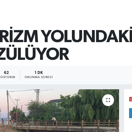
RİZM YOLUNDAKİ
ZÜLÜYOR
62
1 DK
ÖSTERIM
OKUNMA SÜRESI