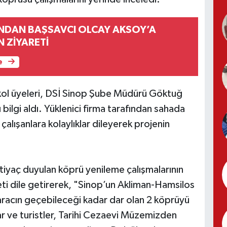
INDAN BAŞSAVCI OLCAY AKSOY’A
N ZİYARETİ
e
kol üyeleri, DSİ Sinop Şube Müdürü Göktuğ
bilgi aldı. Yüklenici firma tarafından sahada
çalışanlara kolaylıklar dileyerek projenin
tiyaç duyulan köprü yenileme çalışmalarının
i dile getirerek, "Sinop’un Akliman-Hamsilos
 aracın geçebileceği kadar dar olan 2 köprüyü
ar ve turistler, Tarihi Cezaevi Müzemizden