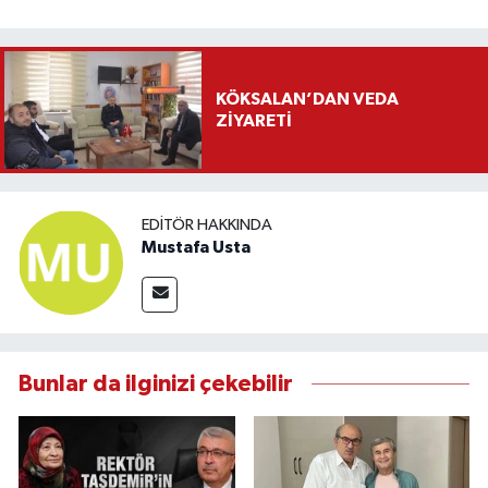
KÖKSALAN’DAN VEDA
ZİYARETİ
EDITÖR HAKKINDA
Mustafa Usta
Bunlar da ilginizi çekebilir