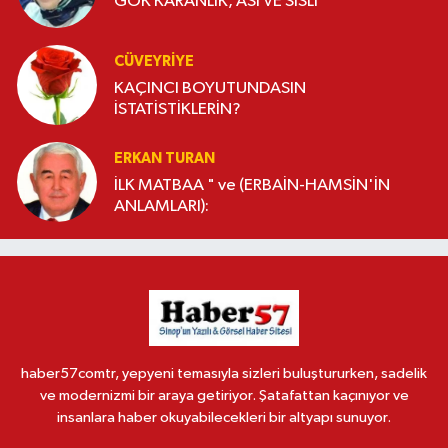
GÖK KARANLIK, ASİ VE SİSLİ
CÜVEYRIYE
KAÇINCI BOYUTUNDASIN
İSTATİSTİKLERİN?
ERKAN TURAN
İLK MATBAA " ve (ERBAİN-HAMSİN'İN
ANLAMLARI):
haber57comtr, yepyeni temasıyla sizleri buluştururken, sadelik
ve modernizmi bir araya getiriyor. Şatafattan kaçınıyor ve
insanlara haber okuyabilecekleri bir altyapı sunuyor.