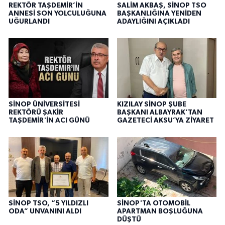
REKTÖR TAŞDEMİR’İN
SALİM AKBAŞ, SİNOP TSO
ANNESİ SON YOLCULUĞUNA
BAŞKANLIĞINA YENİDEN
UĞURLANDI
ADAYLIĞINI AÇIKLADI
SİNOP ÜNİVERSİTESİ
KIZILAY SİNOP ŞUBE
REKTÖRÜ ŞAKİR
BAŞKANI ALBAYRAK’TAN
TAŞDEMİR'İN ACI GÜNÜ
GAZETECİ AKSU’YA ZİYARET
SİNOP TSO, “5 YILDIZLI
SİNOP'TA OTOMOBİL
ODA” UNVANINI ALDI
APARTMAN BOŞLUĞUNA
DÜŞTÜ