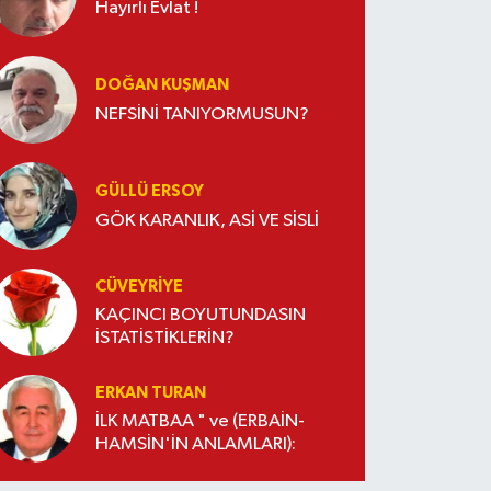
Hayırlı Evlat !
DOĞAN KUŞMAN
NEFSİNİ TANIYORMUSUN?
GÜLLÜ ERSOY
GÖK KARANLIK, ASİ VE SİSLİ
CÜVEYRIYE
KAÇINCI BOYUTUNDASIN
İSTATİSTİKLERİN?
ERKAN TURAN
İLK MATBAA " ve (ERBAİN-
HAMSİN'İN ANLAMLARI):