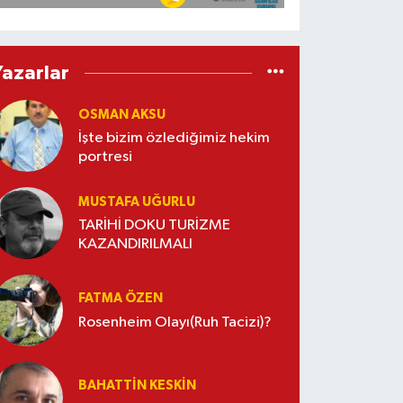
Yazarlar
OSMAN AKSU
İşte bizim özlediğimiz hekim
portresi
MUSTAFA UĞURLU
TARİHİ DOKU TURİZME
KAZANDIRILMALI
FATMA ÖZEN
Rosenheim Olayı(Ruh Tacizi)?
BAHATTIN KESKİN