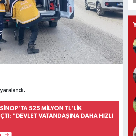
yaralandı.
 SİNOP'TA 525 MİLYON TL'LİK
AÇTI: "DEVLET VATANDAŞINA DAHA HIZLI
e