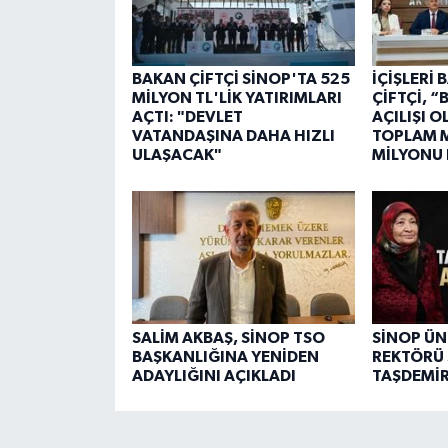
BAKAN ÇİFTÇİ SİNOP'TA 525
İÇİŞLERİ
MİLYON TL'LİK YATIRIMLARI
ÇİFTÇİ, 
AÇTI: "DEVLET
AÇILIŞI 
VATANDAŞINA DAHA HIZLI
TOPLAM M
ULAŞACAK"
MİLYONU
SALİM AKBAŞ, SİNOP TSO
SİNOP ÜN
BAŞKANLIĞINA YENİDEN
REKTÖRÜ 
ADAYLIĞINI AÇIKLADI
TAŞDEMİR