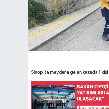
Sinop'ta meydana gelen kazada 1 kişi 
BAKAN ÇİFTÇİ
YATIRIMLARI 
ULAŞACAK"
İçeriği Görüntül