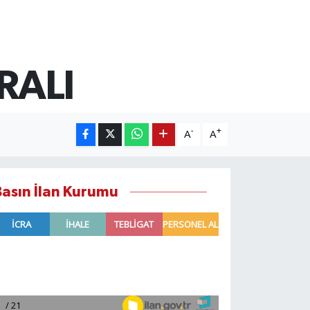
RALI
-
+
A
A
Basın İlan Kurumu