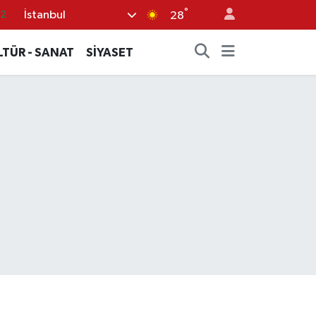
.2
°
İstanbul
28
17
LTÜR - SANAT
SİYASET
27
35
12
19