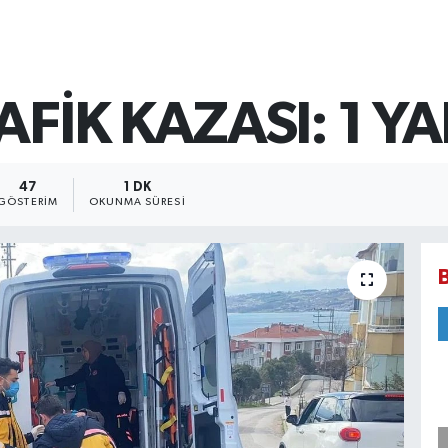
FİK KAZASI: 1 YA
47
1 DK
GÖSTERIM
OKUNMA SÜRESI