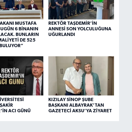
 BAKANI MUSTAFA
REKTÖR TAŞDEMİR’İN
“BUGÜN 6 BİNANIN
ANNESİ SON YOLCULUĞUNA
OLACAK. BUNLARIN
UĞURLANDI
ALİYETİ DE 525
 BULUYOR”
İVERSİTESİ
KIZILAY SİNOP ŞUBE
ŞAKİR
BAŞKANI ALBAYRAK’TAN
'İN ACI GÜNÜ
GAZETECİ AKSU’YA ZİYARET