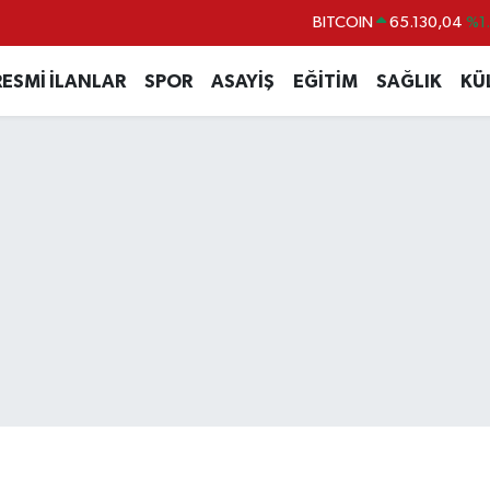
BITCOIN
65.130,04
%1
DOLAR
47,7106
%0.
RESMİ İLANLAR
SPOR
ASAYİŞ
EĞİTİM
SAĞLIK
KÜ
EURO
55,1652
%0.
STERLİN
64,4046
%0.
GRAM ALTIN
6618.49
%2.
BİST100
13.773
%-