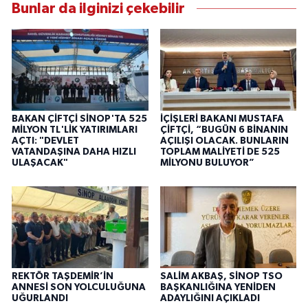
Bunlar da ilginizi çekebilir
BAKAN ÇİFTÇİ SİNOP'TA 525
İÇİŞLERİ BAKANI MUSTAFA
MİLYON TL'LİK YATIRIMLARI
ÇİFTÇİ, “BUGÜN 6 BİNANIN
AÇTI: "DEVLET
AÇILIŞI OLACAK. BUNLARIN
VATANDAŞINA DAHA HIZLI
TOPLAM MALİYETİ DE 525
ULAŞACAK"
MİLYONU BULUYOR”
REKTÖR TAŞDEMİR’İN
SALİM AKBAŞ, SİNOP TSO
ANNESİ SON YOLCULUĞUNA
BAŞKANLIĞINA YENİDEN
UĞURLANDI
ADAYLIĞINI AÇIKLADI