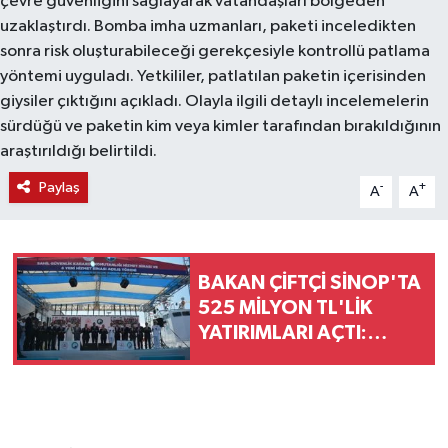
çevre güvenliğini sağlayarak vatandaşları bölgeden
uzaklaştırdı. Bomba imha uzmanları, paketi inceledikten
sonra risk oluşturabileceği gerekçesiyle kontrollü patlama
yöntemi uyguladı. Yetkililer, patlatılan paketin içerisinden
giysiler çıktığını açıkladı. Olayla ilgili detaylı incelemelerin
sürdüğü ve paketin kim veya kimler tarafından bırakıldığının
araştırıldığı belirtildi.
Paylaş
-
+
A
A
BAKAN ÇİFTÇİ SİNOP'TA
525 MİLYON TL'LİK
YATIRIMLARI AÇTI:
"DEVLET VATANDAŞINA
DAHA HIZLI ULAŞACAK"