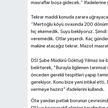
masraflar boşa gidecek.” İfadelerine 
Tekrar maddi konuda zarara uğrayacakla
“Mertoğlu köyü ovasında 200 dönüm çel
hiç ekemedik. Suyu bekliyoruz. Şimdi
veremedik. Otlar yeşerdi. Kaç günden
makine atacağız tekrar. Mazot masraf
DSİ Şube Müdürü Göktuğ Yılmaz ise bö
belirterek, "Burayla ilgilenen tarımsa
önceden gerekli tespitleri yapıp tamir
gerekiyor. Konu bize yeni intikal etti.
vermeye hazırız" ifadelerini kullandı.
Öte yandan patlak borunun çevresinde 