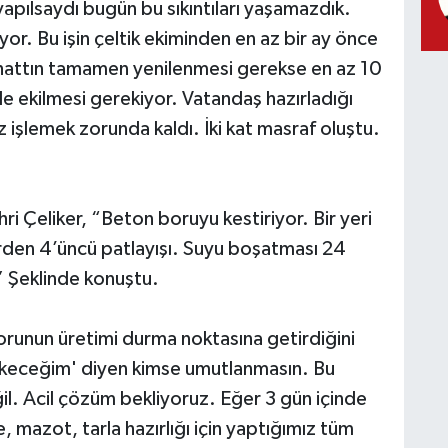
pılsaydı bugün bu sıkıntıları yaşamazdık.
yor. Bu işin çeltik ekiminden en az bir ay önce
attın tamamen yenilenmesi gerekse en az 10
de ekilmesi gerekiyor. Vatandaş hazırladığı
kez işlemek zorunda kaldı. İki kat masraf oluştu.
.
i Çeliker, “Beton boruyu kestiriyor. Bir yeri
erden 4’üncü patlayışı. Suyu boşatması 24
.” Şeklinde konuştu.
 sorunun üretimi durma noktasına getirdiğini
 ekeceğim' diyen kimse umutlanmasın. Bu
il. Acil çözüm bekliyoruz. Eğer 3 gün içinde
mazot, tarla hazırlığı için yaptığımız tüm