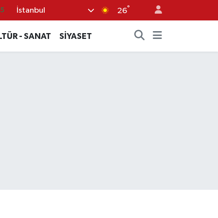
°
İstanbul
05
26
18
LTÜR - SANAT
SİYASET
22
39
0
66