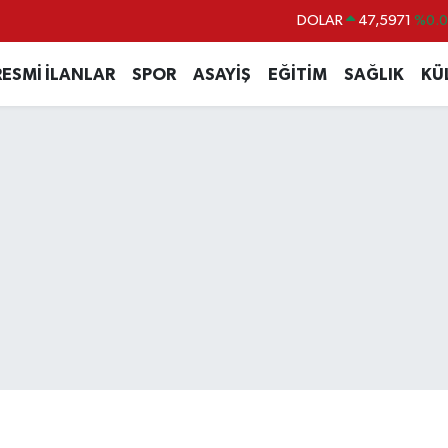
DOLAR
47,5971
%0.
EURO
55,1336
%0.
RESMİ İLANLAR
SPOR
ASAYİŞ
EĞİTİM
SAĞLIK
KÜ
STERLİN
64,2534
%0.
GRAM ALTIN
6518.23
%0.
BİST100
13.703
%
BITCOIN
64.475,47
%0.