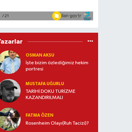
Yazarlar
OSMAN AKSU
İşte bizim özlediğimiz hekim
portresi
MUSTAFA UĞURLU
TARİHİ DOKU TURİZME
KAZANDIRILMALI
FATMA ÖZEN
Rosenheim Olayı(Ruh Tacizi)?