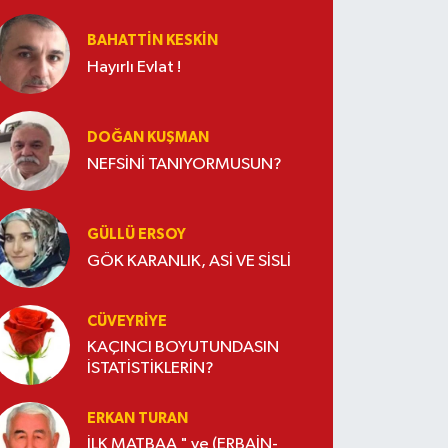
BAHATTIN KESKİN
Hayırlı Evlat !
DOĞAN KUŞMAN
NEFSİNİ TANIYORMUSUN?
GÜLLÜ ERSOY
GÖK KARANLIK, ASİ VE SİSLİ
CÜVEYRIYE
KAÇINCI BOYUTUNDASIN
İSTATİSTİKLERİN?
ERKAN TURAN
İLK MATBAA " ve (ERBAİN-