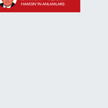
HAMSİN'İN ANLAMLARI):