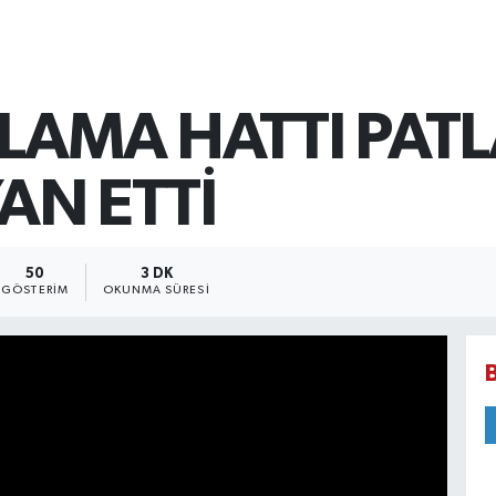
LAMA HATTI PATLA
YAN ETTİ
50
3 DK
GÖSTERIM
OKUNMA SÜRESI