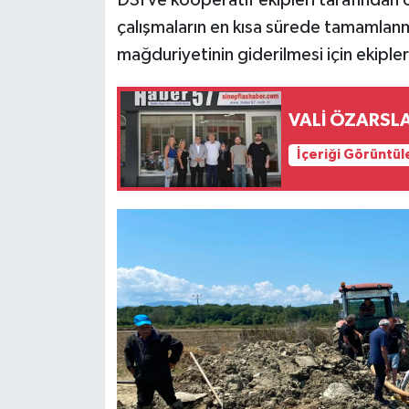
DSİ ve kooperatif ekipleri tarafından o
çalışmaların en kısa sürede tamamlanma
mağduriyetinin giderilmesi için ekipler
VALİ ÖZARSLA
İçeriği Görüntül