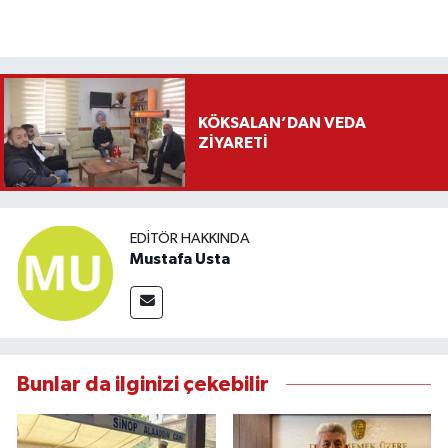
KÖKSALAN’DAN VEDA
ZİYARETİ
EDITÖR HAKKINDA
Mustafa Usta
Bunlar da ilginizi çekebilir