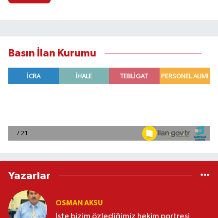
Basın İlan Kurumu
Yazarlar
OSMAN AKSU
İşte bizim özlediğimiz hekim portresi