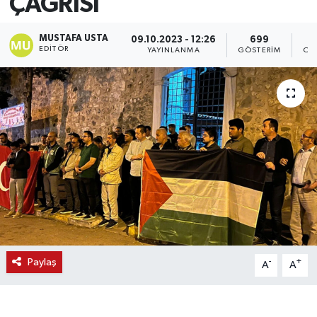
ÇAĞRISI
MUSTAFA USTA
09.10.2023 - 12:26
699
EDITÖR
YAYINLANMA
GÖSTERIM
OK
Paylaş
-
+
A
A