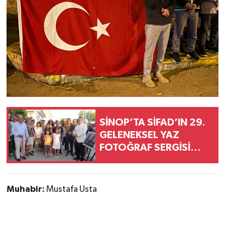
SİNOP’TA SİFAD’IN 29.
GELENEKSEL YAZ
FOTOĞRAF SERGİSİ
AÇILDI
Muhabir:
Mustafa Usta