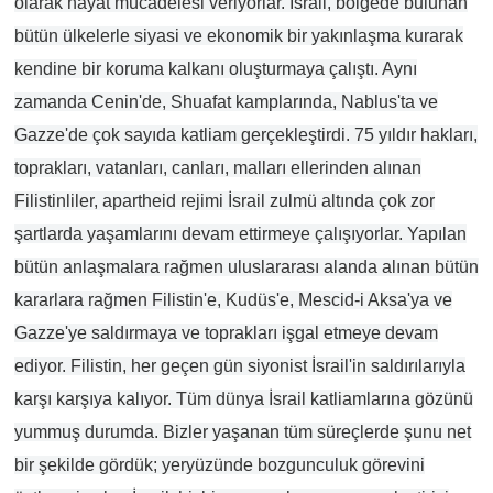
olarak hayat mücadelesi veriyorlar. İsrail, bölgede bulunan
bütün ülkelerle siyasi ve ekonomik bir yakınlaşma kurarak
kendine bir koruma kalkanı oluşturmaya çalıştı. Aynı
zamanda Cenin'de, Shuafat kamplarında, Nablus'ta ve
Gazze'de çok sayıda katliam gerçekleştirdi. 75 yıldır hakları,
toprakları, vatanları, canları, malları ellerinden alınan
Filistinliler, apartheid rejimi İsrail zulmü altında çok zor
şartlarda yaşamlarını devam ettirmeye çalışıyorlar. Yapılan
bütün anlaşmalara rağmen uluslararası alanda alınan bütün
kararlara rağmen Filistin'e, Kudüs'e, Mescid-i Aksa'ya ve
Gazze'ye saldırmaya ve toprakları işgal etmeye devam
ediyor. Filistin, her geçen gün siyonist İsrail'in saldırılarıyla
karşı karşıya kalıyor. Tüm dünya İsrail katliamlarına gözünü
yummuş durumda. Bizler yaşanan tüm süreçlerde şunu net
bir şekilde gördük; yeryüzünde bozgunculuk görevini