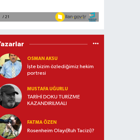
Yazarlar
OSMAN AKSU
İşte bizim özlediğimiz hekim
portresi
MUSTAFA UĞURLU
TARİHİ DOKU TURİZME
KAZANDIRILMALI
FATMA ÖZEN
Rosenheim Olayı(Ruh Tacizi)?