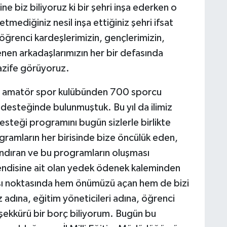
 Yine biz biliyoruz ki bir şehri inşa ederken o
tmediğiniz nesil inşa ettiğiniz şehri ifsat
 öğrenci kardeşlerimizin, gençlerimizin,
lenen arkadaşlarımızın her bir defasında
vazife görüyoruz.
38 amatör spor kulübünden 700 sporcu
desteğinde bulunmuştuk. Bu yıl da ilimiz
teği programını bugün sizlerle birlikte
gramların her birisinde bize öncülük eden,
landıran ve bu programların oluşması
endisine ait olan yedek ödenek kaleminden
ası noktasında hem önümüzü açan hem de bizi
 adına, eğitim yöneticileri adına, öğrenci
eşekkürü bir borç biliyorum. Bugün bu