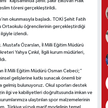
ramı” kapsamında Şehit Şakir Elkovan Halk
lim töreni gerçekleştirildi.
ı’nın okunmasıyla başladı. TOKİ Şehit Fatih
 Ortaokulu öğrencilerinin gerçekleştirdiği
ilgiyle izlendi.
r. Mustafa Özarslan, İl Milli Eğitim Müdürü
eteri Yahya Çınkıl, İlgili kurum müdürleri,
ldı.
an İl Milli Eğitim Müdürü Osman Cebeci;”
insel gelişlerine katkı sunacak önemli bir
 gelmiş bulunuyoruz. Okul sporları destek
n ilgi ve kabiliyetleri doğrultusunda imkan ve
m kurumlarımıza ulaştırılan spor malzemelerinin
um. Türkiye yüzyılı marif modelinin temel