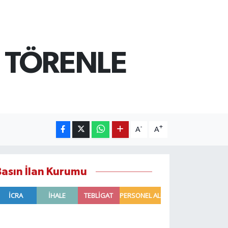
 TÖRENLE
-
+
A
A
Basın İlan Kurumu