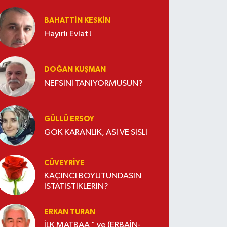
BAHATTIN KESKİN
Hayırlı Evlat !
DOĞAN KUŞMAN
NEFSİNİ TANIYORMUSUN?
GÜLLÜ ERSOY
GÖK KARANLIK, ASİ VE SİSLİ
CÜVEYRIYE
KAÇINCI BOYUTUNDASIN
İSTATİSTİKLERİN?
ERKAN TURAN
İLK MATBAA " ve (ERBAİN-