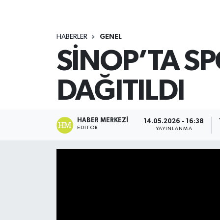
HABERLER
GENEL
SİNOP’TA S
DAĞITILDI
HABER MERKEZI
14.05.2026 - 16:38
EDITÖR
YAYINLANMA