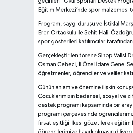
geçirilen “Okul Sporları Destek Prog
Eğitim Merkezi’nde spor malzemesi tes
Program, saygı duruşu ve İstiklal Marş
Eren Ortaokulu ile Şehit Halil Özdoğru
spor gösterileri katılımcılar tarafından 
Gerçekleştirilen törene Sinop Valisi D
Osman Cebeci, İl Özel İdare Genel Sekr
öğretmenler, öğrenciler ve veliler katı
Günün anlam ve önemine ilişkin konuş
Çocuklarımızın bedensel, sosyal ve zih
destek programı kapsamında bir araya
programı çerçevesinde öğrencilerimizi
fırsat eşitliği ilkesi gözetilerek eğiti
öğrencilerimize hayırlı olmasın diliyor