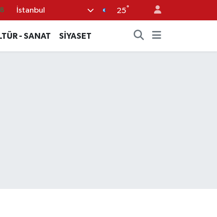
°
İstanbul
18
25
32
LTÜR - SANAT
SİYASET
38
59
14
87