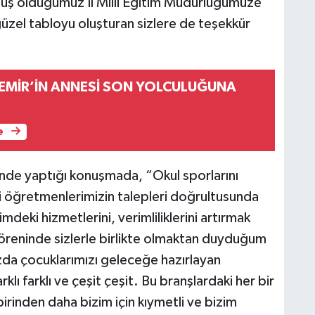
muş olduğumuz İl Milli Eğitim Müdürlüğümüze
güzel tabloyu oluşturan sizlere de teşekkür
EMİR’İN ANNESİ SON YOLCULUĞUNA
e
ende yaptığı konuşmada, “Okul sporlarını
 öğretmenlerimizin talepleri doğrultusunda
deki hizmetlerini, verimliliklerini artırmak
öreninde sizlerle birlikte olmaktan duyduğum
zda çocuklarımızı geleceğe hazırlayan
klı farklı ve çeşit çeşit. Bu branşlardaki her bir
rinden daha bizim için kıymetli ve bizim