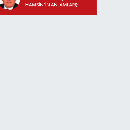
HAMSİN'İN ANLAMLARI):