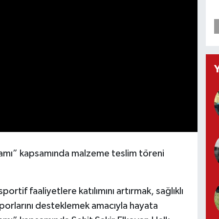
ramı” kapsamında malzeme teslim töreni
ortif faaliyetlere katılımını artırmak, sağlıklı
sporlarını desteklemek amacıyla hayata