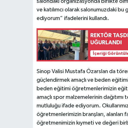
salondaki organizasyonda birlikte ol
ve katılımcı olarak salonumuzdaki bu 
ediyorum” ifadelerini kullandı.
REKTÖR TAŞD
UĞURLANDI
İçeriği Görüntül
Sinop Valisi Mustafa Özarslan da tör
güçlendirmek amaçlı ve beden eğitimi
beden eğitimi öğretmenlerimizin eğitim
amaçlı spor malzemelerinin dağıtımı t
mutluluğu ifade ediyorum. Okullarımı
öğretmenlerimizin branşları, alanları far
öğretmenimizin kıymeti ve değeri birbi