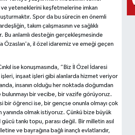
gi ve yeteneklerini keşfetmelerine imkan
luşturmaktır. Spor da bu sürecin en önemli
ardeşliğin, takım çalışmasının ve sağlıklı
ir. Bu anlamlı desteğin gerçekleşmesinde
a Özaslan'a, il özel idaremiz ve emeği geçen
ınkıl ise konuşmasında, “Biz İl Özel İdaresi
şleri, inşaat işleri gibi alanlarda hizmet veriyor
alanda, insanın olduğu her noktada doğumdan
e bulunmayı bir vecibe, bir vazife görüyoruz.
 bir öğrenci ise, bir gençse onunla olmayı çok
ın yanında olmak istiyoruz. Çünkü bize büyük
l gücü tankı topu, parası değil. Bir milletin asıl
etine ve bayrağına bağlı inançlı evlatlarıdır,