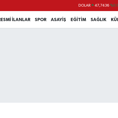
DOLAR
47,7436
%0.
EURO
55,2510
%0.
RESMİ İLANLAR
SPOR
ASAYİŞ
EĞİTİM
SAĞLIK
KÜ
STERLİN
64,4811
%0.
GRAM ALTIN
6648.99
%2.
BİST100
13.779
%-
BITCOIN
64.960,21
%0.