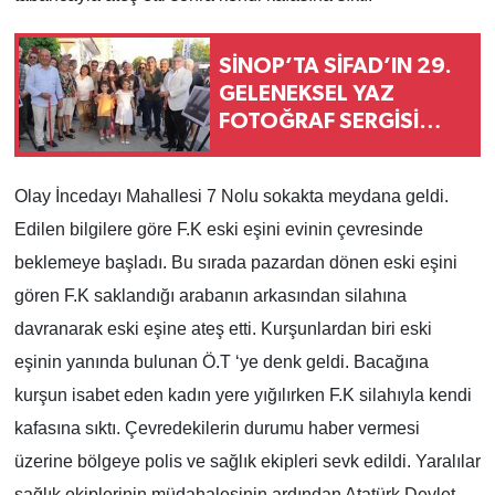
SİNOP’TA SİFAD’IN 29.
GELENEKSEL YAZ
FOTOĞRAF SERGİSİ
AÇILDI
Olay İncedayı Mahallesi 7 Nolu sokakta meydana geldi.
Edilen bilgilere göre F.K eski eşini evinin çevresinde
beklemeye başladı. Bu sırada pazardan dönen eski eşini
gören F.K saklandığı arabanın arkasından silahına
davranarak eski eşine ateş etti. Kurşunlardan biri eski
eşinin yanında bulunan Ö.T ‘ye denk geldi. Bacağına
kurşun isabet eden kadın yere yığılırken F.K silahıyla kendi
kafasına sıktı. Çevredekilerin durumu haber vermesi
üzerine bölgeye polis ve sağlık ekipleri sevk edildi. Yaralılar
sağlık ekiplerinin müdahalesinin ardından Atatürk Devlet