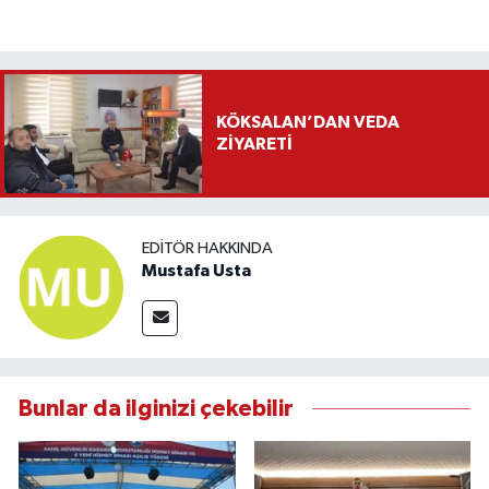
KÖKSALAN’DAN VEDA
ZİYARETİ
EDITÖR HAKKINDA
Mustafa Usta
Bunlar da ilginizi çekebilir