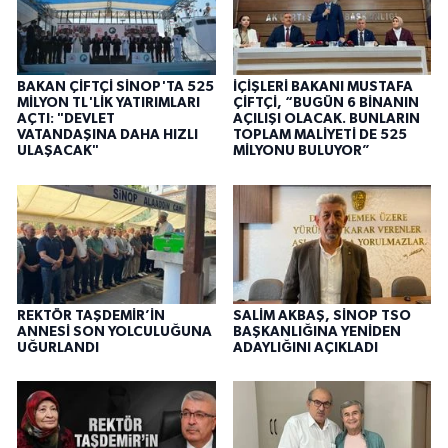
BAKAN ÇİFTÇİ SİNOP'TA 525
İÇİŞLERİ BAKANI MUSTAFA
MİLYON TL'LİK YATIRIMLARI
ÇİFTÇİ, “BUGÜN 6 BİNANIN
AÇTI: "DEVLET
AÇILIŞI OLACAK. BUNLARIN
VATANDAŞINA DAHA HIZLI
TOPLAM MALİYETİ DE 525
ULAŞACAK"
MİLYONU BULUYOR”
REKTÖR TAŞDEMİR’İN
SALİM AKBAŞ, SİNOP TSO
ANNESİ SON YOLCULUĞUNA
BAŞKANLIĞINA YENİDEN
UĞURLANDI
ADAYLIĞINI AÇIKLADI