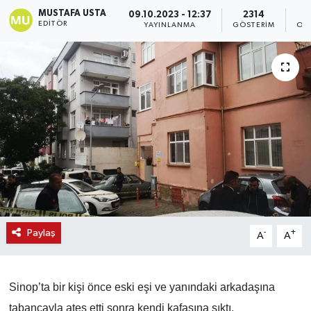
MUSTAFA USTA
09.10.2023 - 12:37
2314
EDITÖR
YAYINLANMA
GÖSTERIM
OK
Paylaş
-
+
A
A
Sinop’ta bir kişi önce eski eşi ve yanındaki arkadaşına
tabancayla ateş etti sonra kendi kafasına sıktı.