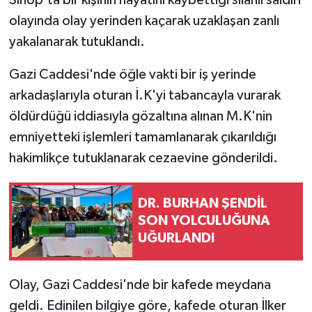
olayında olay yerinden kaçarak uzaklaşan zanlı
yakalanarak tutuklandı.
Gazi Caddesi'nde öğle vakti bir iş yerinde
arkadaşlarıyla oturan İ.K'yi tabancayla vurarak
öldürdüğü iddiasıyla gözaltına alınan M.K'nin
emniyetteki işlemleri tamamlanarak çıkarıldığı
hakimlikçe tutuklanarak cezaevine gönderildi.
DR. BURHAN ŞENDİL
SON YOLCULUĞUNA
UĞURLANDI
Olay, Gazi Caddesi'nde bir kafede meydana
geldi. Edinilen bilgiye göre, kafede oturan İlker