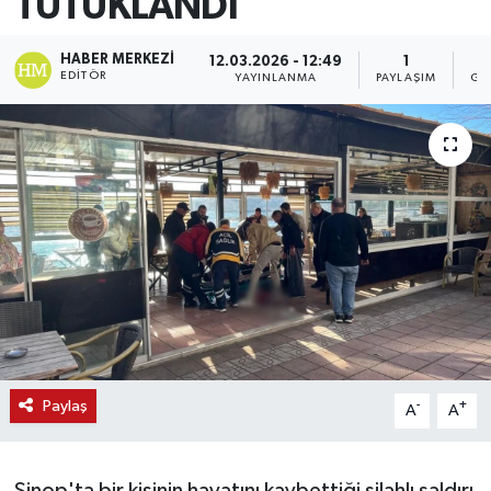
TUTUKLANDI
HABER MERKEZI
12.03.2026 - 12:49
1
EDITÖR
YAYINLANMA
PAYLAŞIM
GÖ
Paylaş
-
+
A
A
Sinop'ta bir kişinin hayatını kaybettiği silahlı saldırı