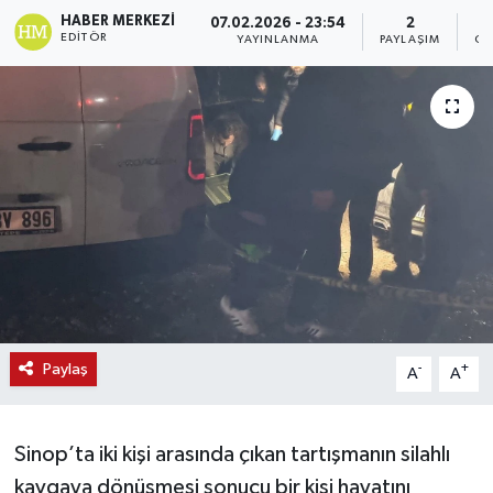
HABER MERKEZI
07.02.2026 - 23:54
2
EDITÖR
YAYINLANMA
PAYLAŞIM
GÖ
Paylaş
-
+
A
A
Sinop’ta iki kişi arasında çıkan tartışmanın silahlı
kavgaya dönüşmesi sonucu bir kişi hayatını