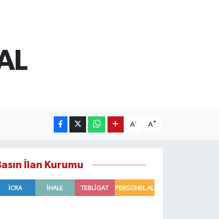
AL
-
+
A
A
Basın İlan Kurumu