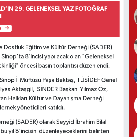
AD’IN 29. GELENEKSEL YAZ FOTOĞRAF
I
e
le Dostluk Eğitim ve Kültür Derneği (SADER)
l Sinop'ta 8’incisi yapılacak olan "Geleneksel
kinliği" öncesi basın toplantısı düzenlendi.
a Sinop İl Müftüsü Paşa Bektaş, TÜSİDEF Genel
lyas Aktaşgil, SİNDER Başkanı Yılmaz Öz,
an Halkları Kültür ve Dayanışma Derneği
dernek yöneticileri katıldı.
erneği (SADER) olarak Seyyid İbrahim Bilal
u yıl 8’incisini düzenleyeceklerini belirten