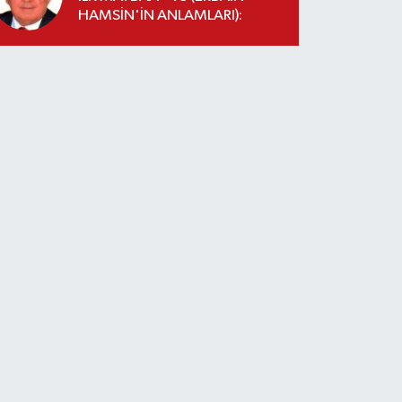
HAMSİN'İN ANLAMLARI):