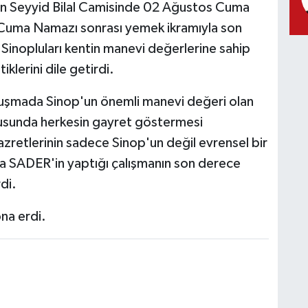
ğin Seyyid Bilal Camisinde 02 Ağustos Cuma
 Cuma Namazı sonrası yemek ikramıyla son
m Sinopluları kentin manevi değerlerine sahip
lerini dile getirdi.
nuşmada Sinop'un önemli manevi değeri olan
onusunda herkesin gayret göstermesi
 Hazretlerinin sadece Sinop'un değil evrensel bir
a SADER'in yaptığı çalışmanın son derece
di.
ona erdi.