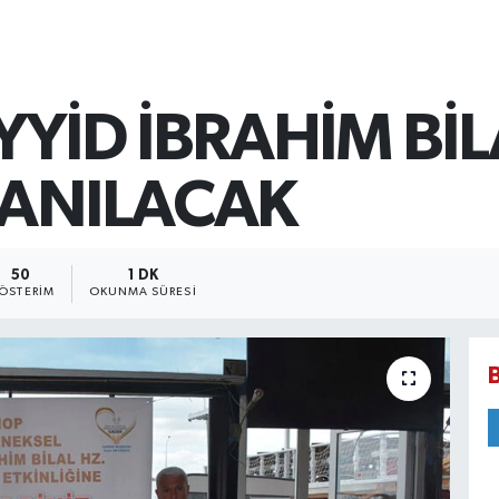
YYİD İBRAHİM BİL
 ANILACAK
50
1 DK
ÖSTERIM
OKUNMA SÜRESI