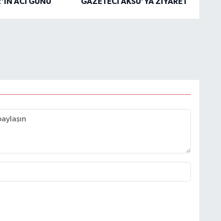
'İN ACI GÜNÜ
GAZETECİ AKSU’YA ZİYARET