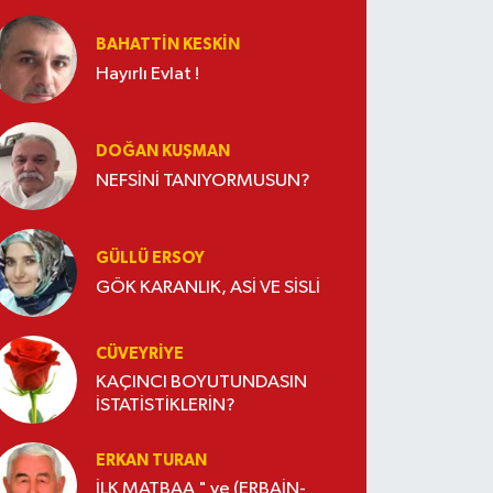
BAHATTIN KESKİN
Hayırlı Evlat !
DOĞAN KUŞMAN
NEFSİNİ TANIYORMUSUN?
GÜLLÜ ERSOY
GÖK KARANLIK, ASİ VE SİSLİ
CÜVEYRIYE
KAÇINCI BOYUTUNDASIN
İSTATİSTİKLERİN?
ERKAN TURAN
İLK MATBAA " ve (ERBAİN-