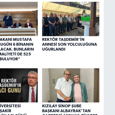
 BAKANI MUSTAFA
REKTÖR TAŞDEMİR’İN
“BUGÜN 6 BİNANIN
ANNESİ SON YOLCULUĞUNA
OLACAK. BUNLARIN
UĞURLANDI
ALİYETİ DE 525
 BULUYOR”
İVERSİTESİ
KIZILAY SİNOP ŞUBE
ŞAKİR
BAŞKANI ALBAYRAK’TAN