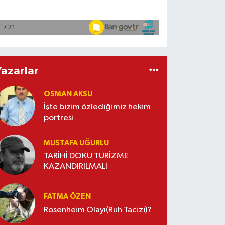
Yazarlar
OSMAN AKSU
İşte bizim özlediğimiz hekim
portresi
MUSTAFA UĞURLU
TARİHİ DOKU TURİZME
KAZANDIRILMALI
FATMA ÖZEN
Rosenheim Olayı(Ruh Tacizi)?