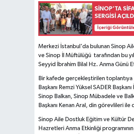
SİNOP’TA SİF
SERGİSİ AÇILD
İçeriği Görüntül
Merkezi İstanbul'da bulunan Sinop Ai
ve Sinop İl Müftülüğü tarafından bu yı
Seyyid İbrahim Bilal Hz. Anma Günü Et
Bir kafede gerçekleştirilen toplantıy
Başkanı Remzi Yüksel SADER Başkanı İ
Sinop Balkan, Sinop Mübadele ve Balk
Başkanı Kenan Aral, din görevlileri ile 
Sinop Aile Dostluk Eğitim ve Kültür D
Hazretleri Anma Etkinliği programının b