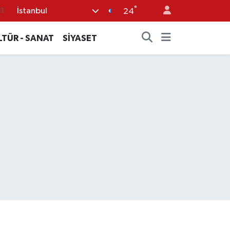
11
°
İstanbul
24
8
LTÜR - SANAT
SİYASET
2
8
3
4