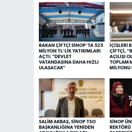
BAKAN ÇİFTÇİ SİNOP'TA 525
İÇİŞLERİ
MİLYON TL'LİK YATIRIMLARI
ÇİFTÇİ, 
AÇTI: "DEVLET
AÇILIŞI 
VATANDAŞINA DAHA HIZLI
TOPLAM M
ULAŞACAK"
MİLYONU
SALİM AKBAŞ, SİNOP TSO
SİNOP ÜN
BAŞKANLIĞINA YENİDEN
REKTÖRÜ 