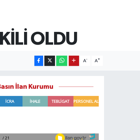
KİLİ OLDU
-
+
A
A
Basın İlan Kurumu