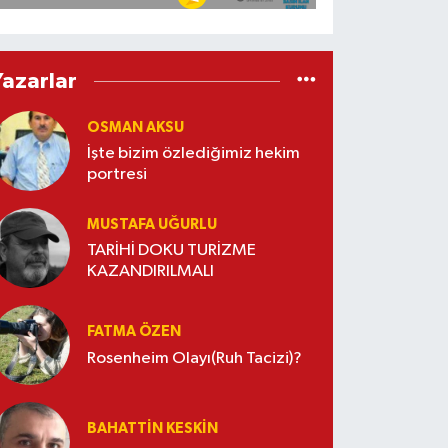
Yazarlar
OSMAN AKSU
İşte bizim özlediğimiz hekim
portresi
MUSTAFA UĞURLU
TARİHİ DOKU TURİZME
KAZANDIRILMALI
FATMA ÖZEN
Rosenheim Olayı(Ruh Tacizi)?
BAHATTIN KESKİN