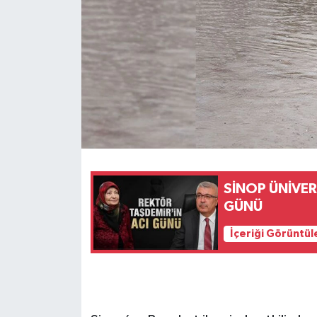
SİNOP ÜNİVER
GÜNÜ
İçeriği Görüntül