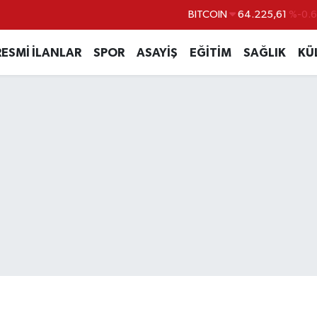
BITCOIN
64.225,61
%-0.6
DOLAR
47,7143
%0.1
RESMİ İLANLAR
SPOR
ASAYİŞ
EĞİTİM
SAĞLIK
KÜ
EURO
55,0317
%-0.0
STERLİN
64,2463
%0.0
GRAM ALTIN
6510.40
%0.4
BİST100
13.799
%7