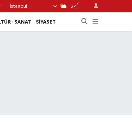
°
3
İstanbul
24
6
LTÜR - SANAT
SİYASET
2
7
5
0