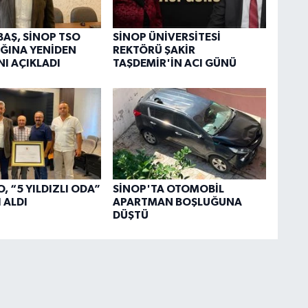
BAŞ, SİNOP TSO
SİNOP ÜNİVERSİTESİ
ĞINA YENİDEN
REKTÖRÜ ŞAKİR
NI AÇIKLADI
TAŞDEMİR'İN ACI GÜNÜ
, “5 YILDIZLI ODA”
SİNOP'TA OTOMOBİL
 ALDI
APARTMAN BOŞLUĞUNA
DÜŞTÜ