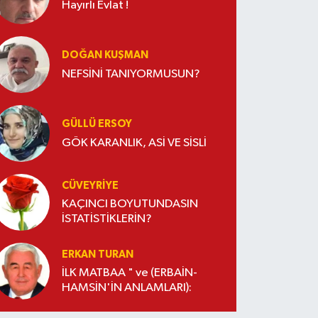
Hayırlı Evlat !
DOĞAN KUŞMAN
NEFSİNİ TANIYORMUSUN?
GÜLLÜ ERSOY
GÖK KARANLIK, ASİ VE SİSLİ
CÜVEYRIYE
KAÇINCI BOYUTUNDASIN
İSTATİSTİKLERİN?
ERKAN TURAN
İLK MATBAA " ve (ERBAİN-
HAMSİN'İN ANLAMLARI):