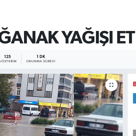
ĞANAK YAĞIŞI ET
125
1 DK
GÖSTERIM
OKUNMA SÜRESI