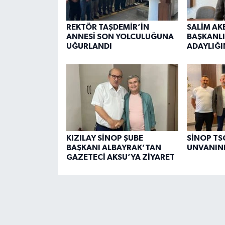
REKTÖR TAŞDEMİR’İN
SALİM AK
ANNESİ SON YOLCULUĞUNA
BAŞKANLI
UĞURLANDI
ADAYLIĞI
KIZILAY SİNOP ŞUBE
SİNOP TSO
BAŞKANI ALBAYRAK’TAN
UNVANINI
GAZETECİ AKSU’YA ZİYARET