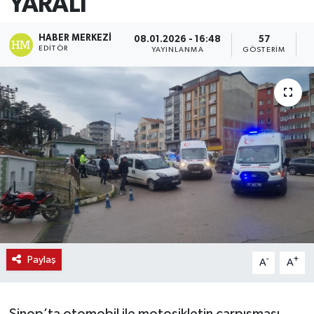
YARALI
HABER MERKEZI
08.01.2026 - 16:48
57
EDITÖR
YAYINLANMA
GÖSTERIM
O
Paylaş
-
+
A
A
Sinop’ta otomobil ile motosikletin çarpışması