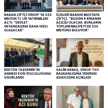
BAKAN ÇİFTÇİ SİNOP'TA 525
İÇİŞLERİ BAKANI MUSTAFA
MİLYON TL'LİK YATIRIMLARI
ÇİFTÇİ, “BUGÜN 6 BİNANIN
AÇTI: "DEVLET
AÇILIŞI OLACAK. BUNLARIN
VATANDAŞINA DAHA HIZLI
TOPLAM MALİYETİ DE 525
ULAŞACAK"
MİLYONU BULUYOR”
REKTÖR TAŞDEMİR’İN
SALİM AKBAŞ, SİNOP TSO
ANNESİ SON YOLCULUĞUNA
BAŞKANLIĞINA YENİDEN
UĞURLANDI
ADAYLIĞINI AÇIKLADI