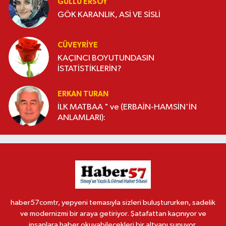
GÜLLÜ ERSOY
GÖK KARANLIK, ASİ VE SİSLİ
CÜVEYRIYE
KAÇINCI BOYUTUNDASIN
İSTATİSTİKLERİN?
ERKAN TURAN
İLK MATBAA " ve (ERBAİN-HAMSİN'İN
ANLAMLARI):
haber57comtr, yepyeni temasıyla sizleri buluştururken, sadelik
ve modernizmi bir araya getiriyor. Şatafattan kaçınıyor ve
insanlara haber okuyabilecekleri bir altyapı sunuyor.