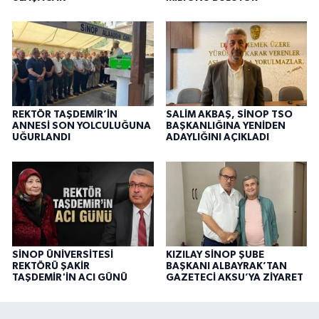
REKTÖR TAŞDEMİR’İN
SALİM AKBAŞ, SİNOP TSO
ANNESİ SON YOLCULUĞUNA
BAŞKANLIĞINA YENİDEN
UĞURLANDI
ADAYLIĞINI AÇIKLADI
SİNOP ÜNİVERSİTESİ
KIZILAY SİNOP ŞUBE
REKTÖRÜ ŞAKİR
BAŞKANI ALBAYRAK’TAN
TAŞDEMİR'İN ACI GÜNÜ
GAZETECİ AKSU’YA ZİYARET