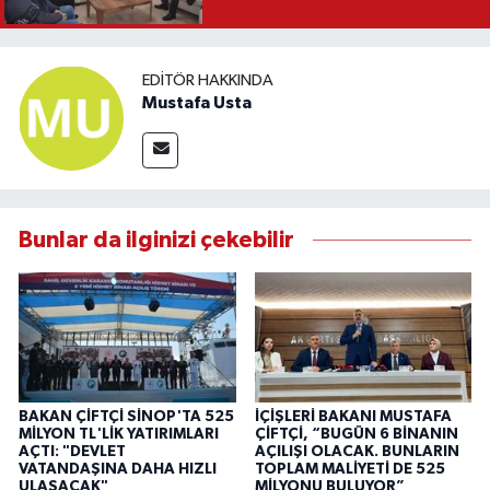
EDITÖR HAKKINDA
Mustafa Usta
Bunlar da ilginizi çekebilir
BAKAN ÇİFTÇİ SİNOP'TA 525
İÇİŞLERİ BAKANI MUSTAFA
MİLYON TL'LİK YATIRIMLARI
ÇİFTÇİ, “BUGÜN 6 BİNANIN
AÇTI: "DEVLET
AÇILIŞI OLACAK. BUNLARIN
VATANDAŞINA DAHA HIZLI
TOPLAM MALİYETİ DE 525
ULAŞACAK"
MİLYONU BULUYOR”