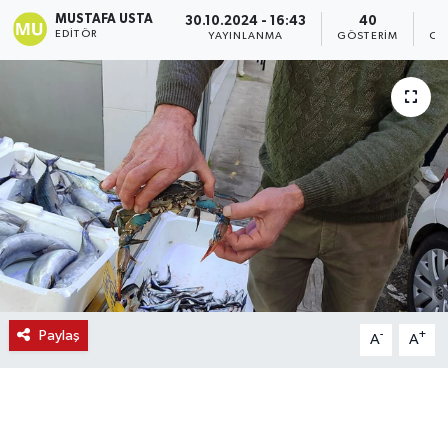
MUSTAFA USTA
30.10.2024 - 16:43
40
EDITÖR
YAYINLANMA
GÖSTERIM
OK
Paylaş
-
+
A
A