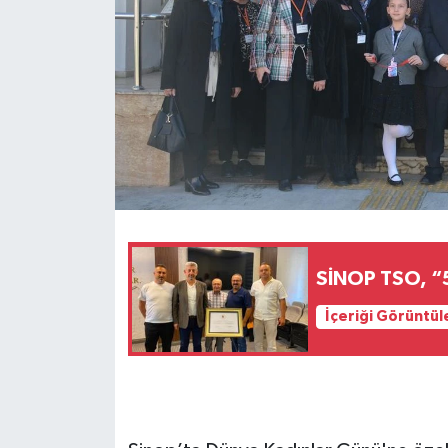
SİNOP TSO, “
İçeriği Görüntül