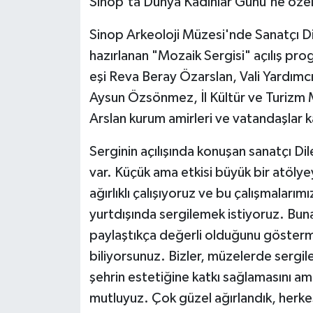
Sinop’ta Dünya Kadınlar Günü'ne özel 
Sinop Arkeoloji Müzesi'nde Sanatçı Di
hazırlanan "Mozaik Sergisi" açılış pro
eşi Reva Beray Özarslan, Vali Yardımc
Aysun Özsönmez, İl Kültür ve Turizm M
Arslan kurum amirleri ve vatandaşlar ka
Serginin açılışında konuşan sanatçı Di
var. Küçük ama etkisi büyük bir atölyey
ağırlıklı çalışıyoruz ve bu çalışmalarım
yurtdışında sergilemek istiyoruz. Bu
paylaştıkça değerli olduğunu gösterme
biliyorsunuz. Bizler, müzelerde sergil
şehrin estetiğine katkı sağlamasını a
mutluyuz. Çok güzel ağırlandık, herke