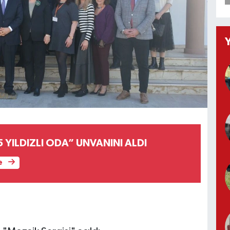
5 YILDIZLI ODA” UNVANINI ALDI
e