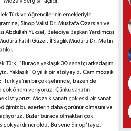
"Mozaik Sergisi" açıldı.
lek Türk ve öğrencilerinin emekleriyle
gramına, Sinop Valisi Dr. Mustafa Özarslan ve
ısı Abdullah Yüksel, Belediye Başkan Yardımcısı
üdürü Fatih Güzel, İl Sağlık Müdürü Dr. Metin
tıldı.
lek Türk, "Burada yaklaşık 30 sanatçı arkadaşım
iz. Yaklaşık 10 yıllık bir atölyeyiz. Cam mozaik
ızı Türkiye’nin birçok şehrinde, bazen de
na çok önem veriyoruz. Çünkü sanatın
k istiyoruz. Mozaik sanatı çok eski bir sanat
ediğimiz bu eserlerin daha görünür olmasını ve
maçlıyoruz. Bizler burada olmaktan çok
s çok yardımcı oldu. Bu sene Sinop’tayız.