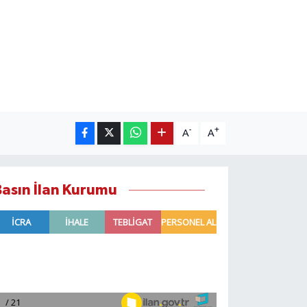
-
+
A
A
Basın İlan Kurumu