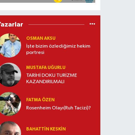
Yazarlar
OSMAN AKSU
İşte bizim özlediğimiz hekim
portresi
MUSTAFA UĞURLU
TARİHİ DOKU TURİZME
KAZANDIRILMALI
FATMA ÖZEN
Rosenheim Olayı(Ruh Tacizi)?
BAHATTIN KESKİN