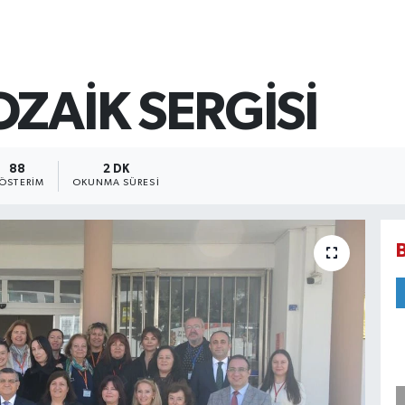
ZAİK SERGİSİ
88
2 DK
ÖSTERIM
OKUNMA SÜRESI