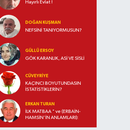
Hayırlı Evlat !
DOĞAN KUŞMAN
NEFSİNİ TANIYORMUSUN?
GÜLLÜ ERSOY
GÖK KARANLIK, ASİ VE SİSLİ
CÜVEYRIYE
KAÇINCI BOYUTUNDASIN
İSTATİSTİKLERİN?
ERKAN TURAN
İLK MATBAA " ve (ERBAİN-
HAMSİN'İN ANLAMLARI):