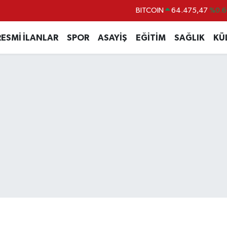
DOLAR
47,5971
%0.0
EURO
55,1336
%0.1
RESMİ İLANLAR
SPOR
ASAYİŞ
EĞİTİM
SAĞLIK
KÜ
STERLİN
64,2534
%0.2
GRAM ALTIN
6527.85
%0.5
BİST100
13.703
%
BITCOIN
64.475,47
%0.6