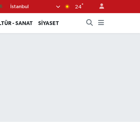
°
İstanbul
5
24
8
LTÜR - SANAT
SİYASET
2
4
0
6