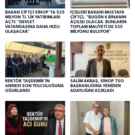
BAKAN ÇİFTÇİ SİNOP'TA 525
İÇİŞLERİ BAKANI MUSTAFA
MİLYON TL'LİK YATIRIMLARI
ÇİFTÇİ, “BUGÜN 6 BİNANIN
AÇTI: "DEVLET
AÇILIŞI OLACAK. BUNLARIN
VATANDAŞINA DAHA HIZLI
TOPLAM MALİYETİ DE 525
ULAŞACAK"
MİLYONU BULUYOR”
REKTÖR TAŞDEMİR’İN
SALİM AKBAŞ, SİNOP TSO
ANNESİ SON YOLCULUĞUNA
BAŞKANLIĞINA YENİDEN
UĞURLANDI
ADAYLIĞINI AÇIKLADI