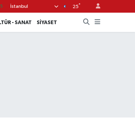
°
İstanbul
35
25
.1
LTÜR - SANAT
SİYASET
29
29
4
0