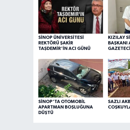
SİNOP ÜNİVERSİTESİ
KIZILAY 
REKTÖRÜ ŞAKİR
BAŞKANI 
TAŞDEMİR'İN ACI GÜNÜ
GAZETECİ
SİNOP'TA OTOMOBİL
SAZLI AK
APARTMAN BOŞLUĞUNA
COŞKUYL
DÜŞTÜ