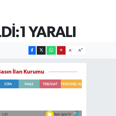
Dİ:1 YARALI
-
+
A
A
Basın İlan Kurumu