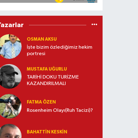
Yazarlar
OSMAN AKSU
İşte bizim özlediğimiz hekim
portresi
MUSTAFA UĞURLU
TARİHİ DOKU TURİZME
KAZANDIRILMALI
FATMA ÖZEN
Rosenheim Olayı(Ruh Tacizi)?
BAHATTIN KESKİN