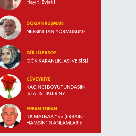
Hayırlı Evlat !
DOĞAN KUŞMAN
NEFSİNİ TANIYORMUSUN?
GÜLLÜ ERSOY
GÖK KARANLIK, ASİ VE SİSLİ
CÜVEYRIYE
KAÇINCI BOYUTUNDASIN
İSTATİSTİKLERİN?
ERKAN TURAN
İLK MATBAA " ve (ERBAİN-
HAMSİN'İN ANLAMLARI):