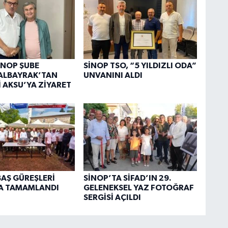
SİNOP ŞUBE
SİNOP TSO, “5 YILDIZLI ODA”
ALBAYRAK’TAN
UNVANINI ALDI
 AKSU’YA ZİYARET
BAŞ GÜREŞLERİ
SİNOP’TA SİFAD’IN 29.
A TAMAMLANDI
GELENEKSEL YAZ FOTOĞRAF
SERGİSİ AÇILDI