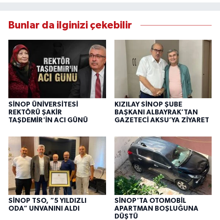
Bunlar da ilginizi çekebilir
SİNOP ÜNİVERSİTESİ
KIZILAY SİNOP ŞUBE
REKTÖRÜ ŞAKİR
BAŞKANI ALBAYRAK’TAN
TAŞDEMİR'İN ACI GÜNÜ
GAZETECİ AKSU’YA ZİYARET
SİNOP TSO, “5 YILDIZLI
SİNOP'TA OTOMOBİL
ODA” UNVANINI ALDI
APARTMAN BOŞLUĞUNA
DÜŞTÜ