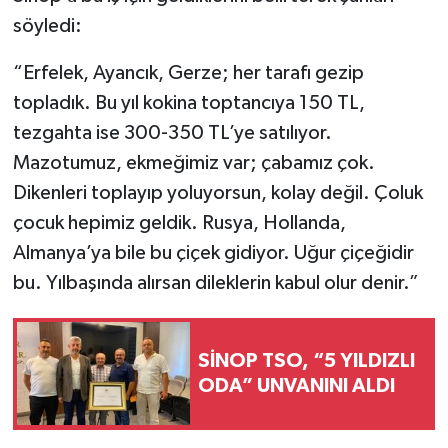
söyledi:
“Erfelek, Ayancık, Gerze; her tarafı gezip
topladık. Bu yıl kokina toptancıya 150 TL,
tezgahta ise 300-350 TL’ye satılıyor.
Mazotumuz, ekmeğimiz var; çabamız çok.
Dikenleri toplayıp yoluyorsun, kolay değil. Çoluk
çocuk hepimiz geldik. Rusya, Hollanda,
Almanya’ya bile bu çiçek gidiyor. Uğur çiçeğidir
bu. Yılbaşında alırsan dileklerin kabul olur denir.”
SİNOP TSO, “5 YILDIZLI
ODA” UNVANINI ALDI