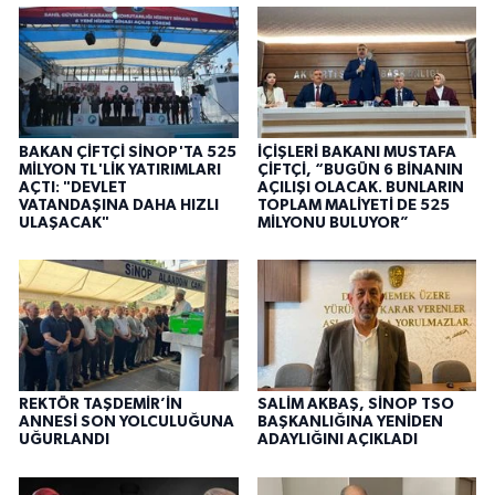
BAKAN ÇİFTÇİ SİNOP'TA 525
İÇİŞLERİ BAKANI MUSTAFA
MİLYON TL'LİK YATIRIMLARI
ÇİFTÇİ, “BUGÜN 6 BİNANIN
AÇTI: "DEVLET
AÇILIŞI OLACAK. BUNLARIN
VATANDAŞINA DAHA HIZLI
TOPLAM MALİYETİ DE 525
ULAŞACAK"
MİLYONU BULUYOR”
REKTÖR TAŞDEMİR’İN
SALİM AKBAŞ, SİNOP TSO
ANNESİ SON YOLCULUĞUNA
BAŞKANLIĞINA YENİDEN
UĞURLANDI
ADAYLIĞINI AÇIKLADI