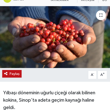
YAYINLANMA
PAYLAŞIM
GÖST
Paylaş
-
+
A
A
Yılbaşı döneminin uğurlu çiçeği olarak bilinen
kokina, Sinop’ta adeta geçim kaynağı haline
geldi.