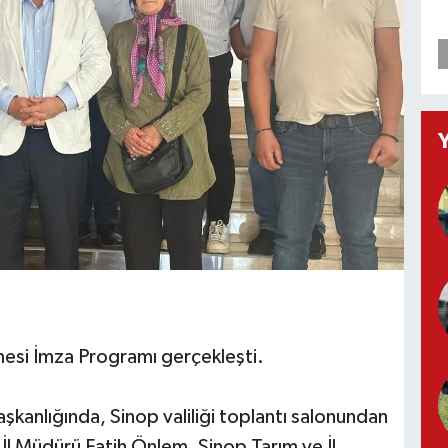
mesi İmza Programı gerçekleşti.
aşkanlığında, Sinop valiliği toplantı salonundan
l Müdürü Fatih Önlem, Sinop Tarım ve İl