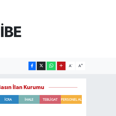
İBE
-
+
A
A
Basın İlan Kurumu