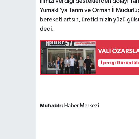
İlimizi verdiği desteklerden dolayı T
Yumaklı’ya Tarım ve Orman İl Müdür
bereketi artsın, üreticimizin yüzü gü
dedi.
VALİ ÖZARSLA
İçeriği Görüntül
Muhabir:
Haber Merkezi