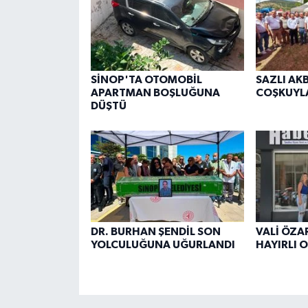
SİNOP'TA OTOMOBİL
SAZLI AK
APARTMAN BOŞLUĞUNA
COŞKUYL
DÜŞTÜ
DR. BURHAN ŞENDİL SON
VALİ ÖZA
YOLCULUĞUNA UĞURLANDI
HAYIRLI 