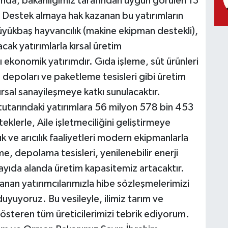
nda, bakanlığımız tarafından uygun görülen 13
 Destek almaya hak kazanan bu yatırımların
k, büyükbaş hayvancılık (makine ekipman destekli),
ak yatırımlarla kırsal üretim
ı ekonomik yatırımdır. Gıda işleme, süt ürünleri
a depoları ve paketleme tesisleri gibi üretim
kırsal sanayileşmeye katkı sunulacaktır.
utarındaki yatırımlara 56 milyon 578 bin 453
klerle, Aile işletmeciliğini geliştirmeye
ık ve arıcılık faaliyetleri modern ekipmanlarla
, depolama tesisleri, yenilenebilir enerji
k sayıda alanda üretim kapasitemiz artacaktır.
an yatırımcılarımızla hibe sözleşmelerimizi
uyoruz. Bu vesileyle, ilimiz tarım ve
gösteren tüm üreticilerimizi tebrik ediyorum.