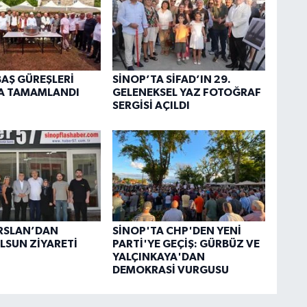
BAŞ GÜREŞLERİ
SİNOP’TA SİFAD’IN 29.
A TAMAMLANDI
GELENEKSEL YAZ FOTOĞRAF
SERGİSİ AÇILDI
RSLAN’DAN
SİNOP'TA CHP'DEN YENİ
OLSUN ZİYARETİ
PARTİ'YE GEÇİŞ: GÜRBÜZ VE
YALÇINKAYA'DAN
DEMOKRASİ VURGUSU