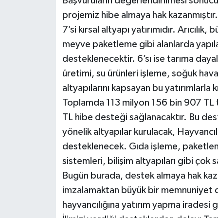
Başvuruların değerlendirilmesi sonucu
projemiz hibe almaya hak kazanmıştır.
7’si kırsal altyapı yatırımıdır. Arıcılı
meyve paketleme gibi alanlarda yapılac
desteklenecektir. 6’sı ise tarıma dayal
üretimi, su ürünleri işleme, soğuk hav
altyapılarını kapsayan bu yatırımlarla 
Toplamda 113 milyon 156 bin 907 TL t
TL hibe desteği sağlanacaktır. Bu deste
yönelik altyapılar kurulacak, Hayvancıl
desteklenecek. Gıda işleme, paketleme
sistemleri, bilişim altyapıları gibi ço
Bugün burada, destek almaya hak kazan
imzalamaktan büyük bir memnuniyet duy
hayvancılığına yatırım yapma iradesi 