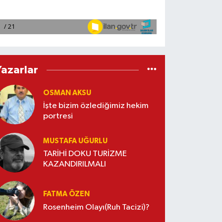
Yazarlar
OSMAN AKSU
İşte bizim özlediğimiz hekim
portresi
MUSTAFA UĞURLU
TARİHİ DOKU TURİZME
KAZANDIRILMALI
FATMA ÖZEN
Rosenheim Olayı(Ruh Tacizi)?