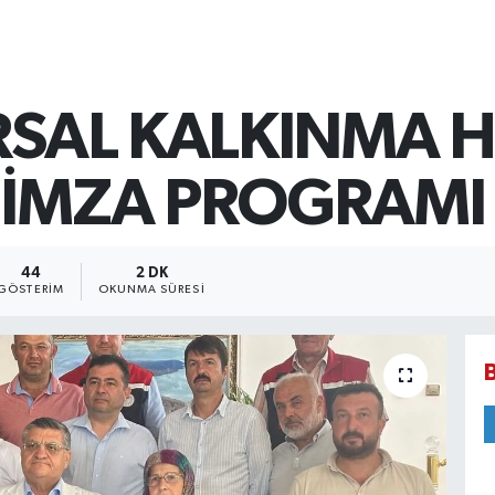
RSAL KALKINMA H
 İMZA PROGRAMI
44
2 DK
GÖSTERIM
OKUNMA SÜRESI