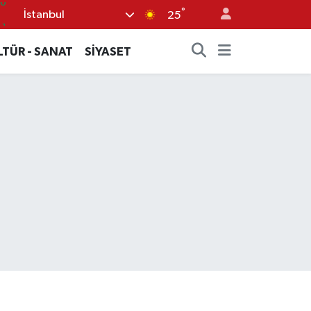
°
İstanbul
.1
25
14
LTÜR - SANAT
SİYASET
11
5
0
86