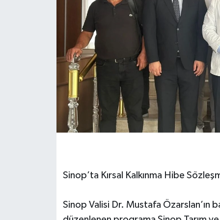
Sinop’ta Kırsal Kalkınma Hibe Sözleş
Sinop Valisi Dr. Mustafa Özarslan’ın b
düzenlenen programa Sinop Tarım ve İ