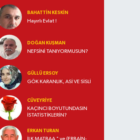
BAHATTIN KESKİN
Hayırlı Evlat !
DOĞAN KUŞMAN
NEFSİNİ TANIYORMUSUN?
GÜLLÜ ERSOY
GÖK KARANLIK, ASİ VE SİSLİ
CÜVEYRIYE
KAÇINCI BOYUTUNDASIN
İSTATİSTİKLERİN?
ERKAN TURAN
İLK MATBAA " ve (ERBAİN-