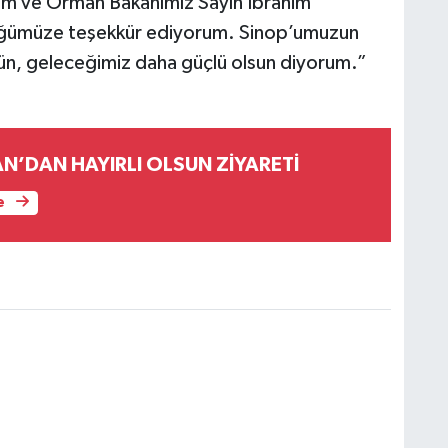
arım ve Orman Bakanımız Sayın İbrahim
lüğümüze teşekkür ediyorum. Sinop’umuzun
lsün, geleceğimiz daha güçlü olsun diyorum.”
N’DAN HAYIRLI OLSUN ZİYARETİ
e