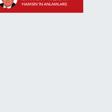
HAMSİN'İN ANLAMLARI):