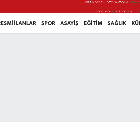
DOLAR
47,5834
%0
EURO
54,9368
%0.
RESMİ İLANLAR
SPOR
ASAYİŞ
EĞİTİM
SAĞLIK
KÜ
STERLİN
64,0802
%0.
GRAM ALTIN
6384.71
%2.4
BİST100
13.688
%
BITCOIN
64.256,19
%0.