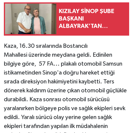
KIZILAY SİNOP ŞUBE
BAŞKANI
ALBAYRAK’TAN
GAZETECİ AKSU’YA
ZİYARET
Kaza, 16.30 sıralarında Bostancılı
Mahallesi üzerinde meydana geldi. Edinilen
bilgiye göre, 57 FA... plakalı otomobil Samsun
istikametinden Sinop'a doğru hareket ettiği
sırada direksiyon hakimiyetini kaybetti. Ters
dönerek kaldırım üzerine çıkan otomobil güçlükle
durabildi. Kaza sonrası otomobil sürücüsü
yaralanırken bölgeye polis ve sağlık ekipleri sevk
edildi. Yaralı sürücü olay yerine gelen sağlık
ekipleri tarafından yapılan ilk müdahalenin