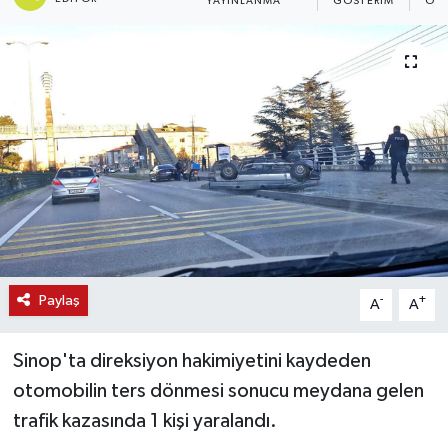
YAYINLANMA
GÖSTERIM
OKU
Paylaş
-
+
A
A
Sinop'ta direksiyon hakimiyetini kaydeden
otomobilin ters dönmesi sonucu meydana gelen
trafik kazasında 1 kişi yaralandı.