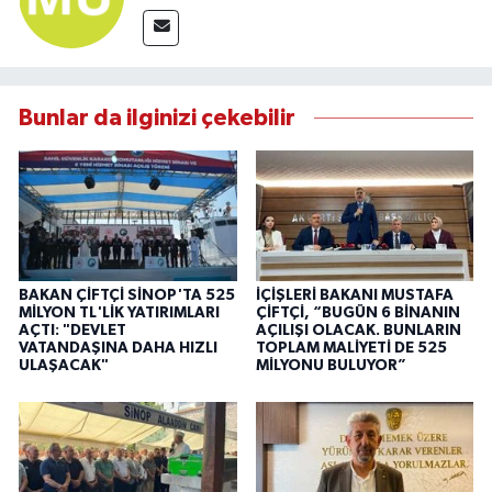
Bunlar da ilginizi çekebilir
BAKAN ÇİFTÇİ SİNOP'TA 525
İÇİŞLERİ BAKANI MUSTAFA
MİLYON TL'LİK YATIRIMLARI
ÇİFTÇİ, “BUGÜN 6 BİNANIN
AÇTI: "DEVLET
AÇILIŞI OLACAK. BUNLARIN
VATANDAŞINA DAHA HIZLI
TOPLAM MALİYETİ DE 525
ULAŞACAK"
MİLYONU BULUYOR”