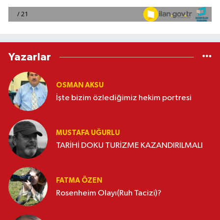
Yazarlar
OSMAN AKSU
İşte bizim özlediğimiz hekim portresi
MUSTAFA UĞURLU
TARİHİ DOKU TURİZME KAZANDIRILMALI
FATMA ÖZEN
Rosenheim Olayı(Ruh Tacizi)?