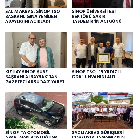
SALİM AKBAŞ, SİNOP TSO
SİNOP ÜNİVERSİTESİ
BAŞKANLIĞINA YENİDEN
REKTÖRÜ ŞAKİR
ADAYLIĞINI AÇIKLADI
TAŞDEMİR'İN ACI GÜNÜ
KIZILAY SİNOP ŞUBE
SİNOP TSO, “5 YILDIZLI
BAŞKANI ALBAYRAK’TAN
ODA” UNVANINI ALDI
GAZETECİ AKSU’YA ZİYARET
SİNOP'TA OTOMOBİL
SAZLI AKBAŞ GÜREŞLERİ
APARTMAN BOŞLUĞUNA
COŞKUYLA TAMAMLANDI