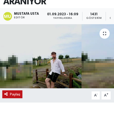
ARANIYOR
MUSTAFA USTA
01.09.2023 - 16:09
1431
EDITÖR
YAYINLANMA
GÖSTERIM
OK
Paylaş
-
+
A
A