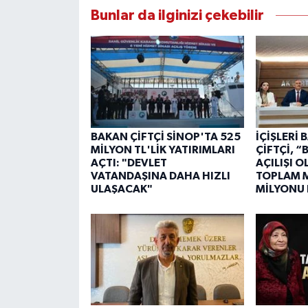
Bunlar da ilginizi çekebilir
BAKAN ÇİFTÇİ SİNOP'TA 525
İÇİŞLERİ
MİLYON TL'LİK YATIRIMLARI
ÇİFTÇİ, 
AÇTI: "DEVLET
AÇILIŞI 
VATANDAŞINA DAHA HIZLI
TOPLAM M
ULAŞACAK"
MİLYONU