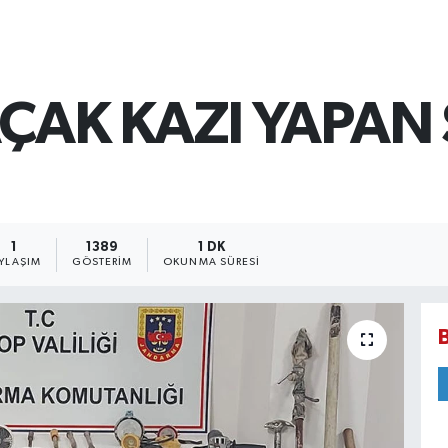
AÇAK KAZI YAPAN
1
1389
1 DK
YLAŞIM
GÖSTERIM
OKUNMA SÜRESI