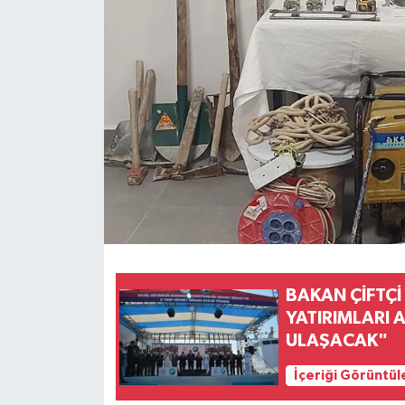
BAKAN ÇİFTÇİ
YATIRIMLARI 
ULAŞACAK"
İçeriği Görüntül