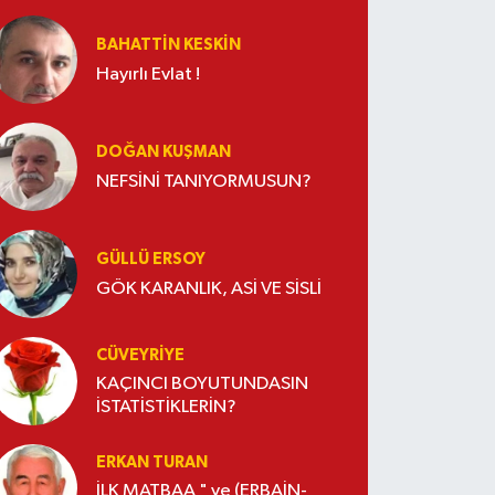
BAHATTIN KESKİN
Hayırlı Evlat !
DOĞAN KUŞMAN
NEFSİNİ TANIYORMUSUN?
GÜLLÜ ERSOY
GÖK KARANLIK, ASİ VE SİSLİ
CÜVEYRIYE
KAÇINCI BOYUTUNDASIN
İSTATİSTİKLERİN?
ERKAN TURAN
İLK MATBAA " ve (ERBAİN-