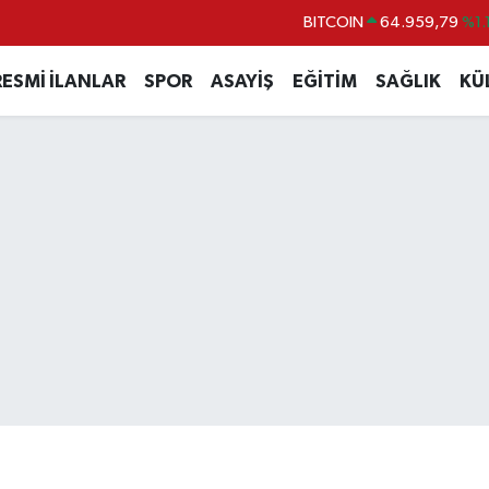
BITCOIN
64.959,79
%1.
DOLAR
47,7436
%0.1
RESMİ İLANLAR
SPOR
ASAYİŞ
EĞİTİM
SAĞLIK
KÜ
EURO
55,2510
%0.3
STERLİN
64,4811
%0.3
GRAM ALTIN
6660.55
%0.0
BİST100
13.779
%-1