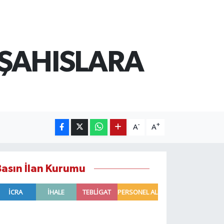
 ŞAHISLARA
-
+
A
A
Basın İlan Kurumu