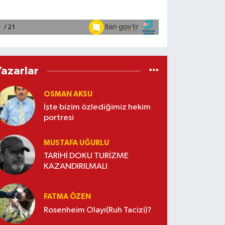
Yazarlar
OSMAN AKSU
İşte bizim özlediğimiz hekim
portresi
MUSTAFA UĞURLU
TARİHİ DOKU TURİZME
KAZANDIRILMALI
FATMA ÖZEN
Rosenheim Olayı(Ruh Tacizi)?