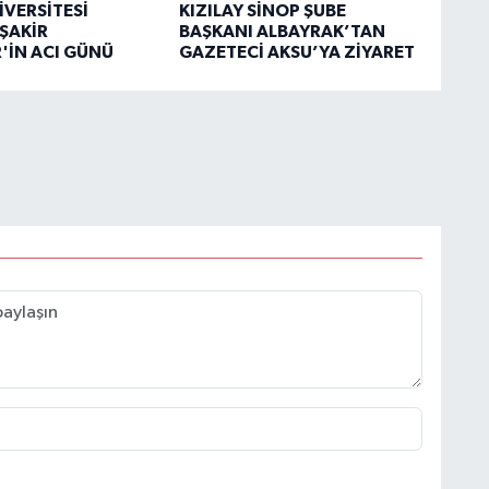
İVERSİTESİ
KIZILAY SİNOP ŞUBE
ŞAKİR
BAŞKANI ALBAYRAK’TAN
'İN ACI GÜNÜ
GAZETECİ AKSU’YA ZİYARET