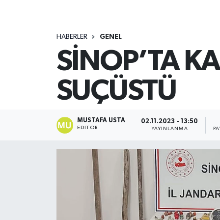
HABERLER
GENEL
SİNOP’TA K
SUÇÜSTÜ
MUSTAFA USTA
02.11.2023 - 13:50
EDITÖR
YAYINLANMA
PA