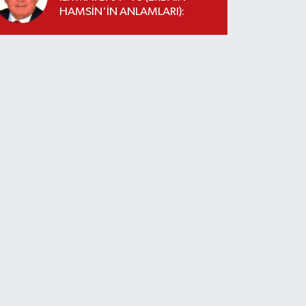
HAMSİN'İN ANLAMLARI):