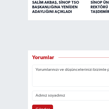
SALİM AKBAŞ, SİNOP TSO
SİNOP ÜN
BAŞKANLIĞINA YENİDEN
REKTÖRÜ 
ADAYLIĞINI AÇIKLADI
TAŞDEMİR
Yorumlar