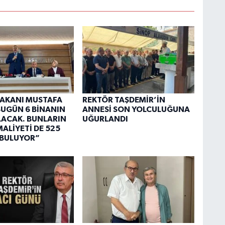
 BAKANI MUSTAFA
REKTÖR TAŞDEMİR’İN
“BUGÜN 6 BİNANIN
ANNESİ SON YOLCULUĞUNA
OLACAK. BUNLARIN
UĞURLANDI
ALİYETİ DE 525
 BULUYOR”