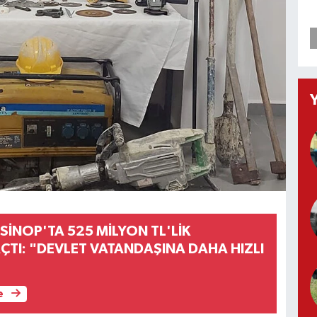
 SİNOP'TA 525 MİLYON TL'LİK
AÇTI: "DEVLET VATANDAŞINA DAHA HIZLI
e