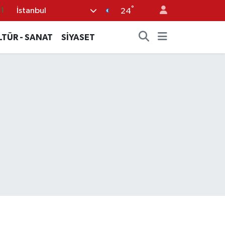
°
İstanbul
11
24
8
LTÜR - SANAT
SİYASET
2
8
3
4