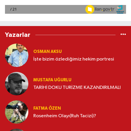
Yazarlar
OSMAN AKSU
İşte bizim özlediğimiz hekim portresi
MUSTAFA UĞURLU
TARİHİ DOKU TURİZME KAZANDIRILMALI
FATMA ÖZEN
Rosenheim Olayı(Ruh Tacizi)?