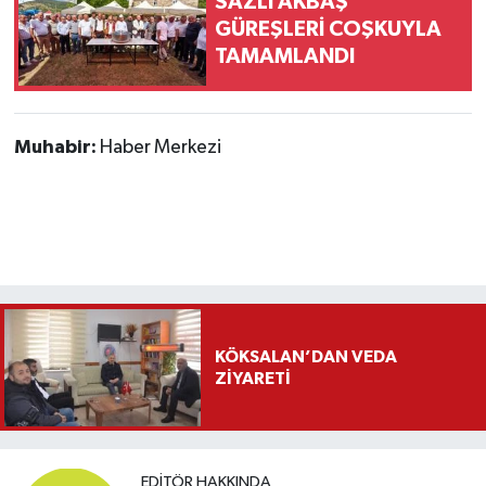
SAZLI AKBAŞ
GÜREŞLERİ COŞKUYLA
TAMAMLANDI
Muhabir:
Haber Merkezi
KÖKSALAN’DAN VEDA
ZİYARETİ
EDITÖR HAKKINDA