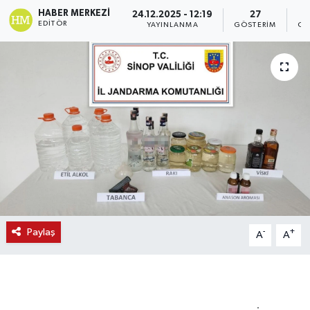
HABER MERKEZI
24.12.2025 - 12:19
27
EDITÖR
YAYINLANMA
GÖSTERIM
OK
Paylaş
-
+
A
A