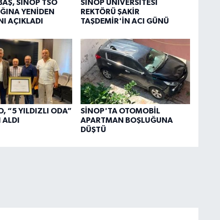
BAŞ, SİNOP TSO
SİNOP ÜNİVERSİTESİ
ĞINA YENİDEN
REKTÖRÜ ŞAKİR
NI AÇIKLADI
TAŞDEMİR'İN ACI GÜNÜ
, “5 YILDIZLI ODA”
SİNOP'TA OTOMOBİL
 ALDI
APARTMAN BOŞLUĞUNA
DÜŞTÜ