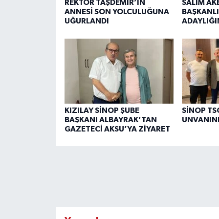
REKTÖR TAŞDEMİR’İN
SALİM AK
ANNESİ SON YOLCULUĞUNA
BAŞKANLI
UĞURLANDI
ADAYLIĞI
KIZILAY SİNOP ŞUBE
SİNOP TSO
BAŞKANI ALBAYRAK’TAN
UNVANINI
GAZETECİ AKSU’YA ZİYARET