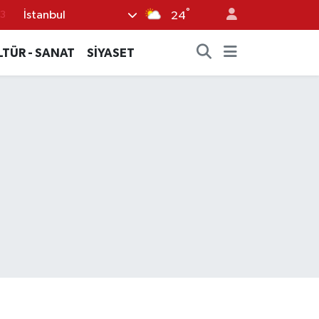
°
İstanbul
3
24
6
LTÜR - SANAT
SİYASET
2
7
5
0