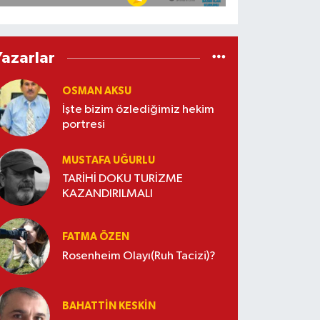
Yazarlar
OSMAN AKSU
İşte bizim özlediğimiz hekim
portresi
MUSTAFA UĞURLU
TARİHİ DOKU TURİZME
KAZANDIRILMALI
FATMA ÖZEN
Rosenheim Olayı(Ruh Tacizi)?
BAHATTIN KESKİN