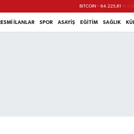
BITCOIN
64.225,61
%-0.6
DOLAR
47,7143
%0.1
RESMİ İLANLAR
SPOR
ASAYİŞ
EĞİTİM
SAĞLIK
KÜ
EURO
55,0317
%-0.0
STERLİN
64,2463
%0.0
GRAM ALTIN
6510.40
%0.4
BİST100
13.799
%7