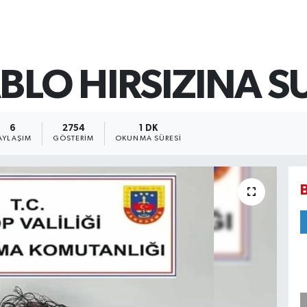
BLO HIRSIZINA 
6
2754
1 DK
AYLAŞIM
GÖSTERIM
OKUNMA SÜRESI