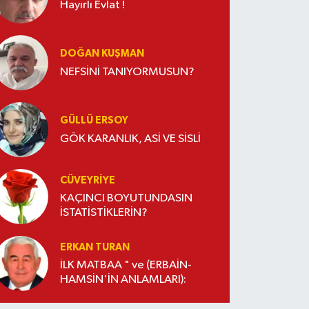
Hayırlı Evlat !
DOĞAN KUŞMAN
NEFSİNİ TANIYORMUSUN?
GÜLLÜ ERSOY
GÖK KARANLIK, ASİ VE SİSLİ
CÜVEYRIYE
KAÇINCI BOYUTUNDASIN
İSTATİSTİKLERİN?
ERKAN TURAN
İLK MATBAA " ve (ERBAİN-
HAMSİN'İN ANLAMLARI):