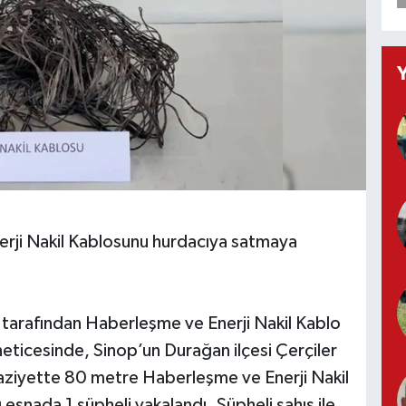
rji Nakil Kablosunu hurdacıya satmaya
i tarafından Haberleşme ve Enerji Nakil Kablo
 neticesinde, Sinop’un Durağan ilçesi Çerçiler
vaziyette 80 metre Haberleşme ve Enerji Nakil
esnada 1 şüpheli yakalandı. Şüpheli şahıs ile