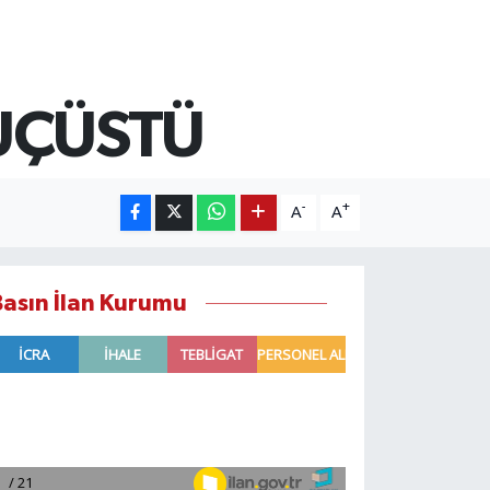
SUÇÜSTÜ
-
+
A
A
Basın İlan Kurumu