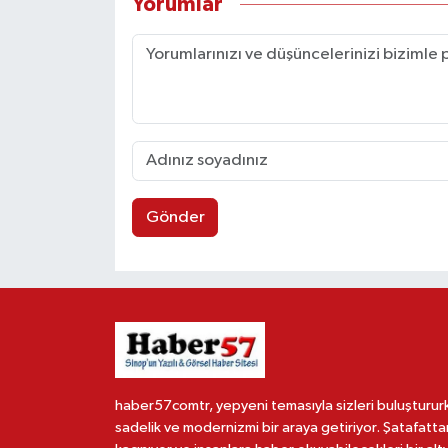
Yorumlar
Gönder
haber57comtr, yepyeni temasıyla sizleri buluşturur
sadelik ve modernizmi bir araya getiriyor. Şatafatta