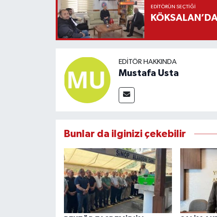
EDITÖRÜN SEÇTIĞI
KÖKSALAN’DAN
EDITÖR HAKKINDA
Mustafa Usta
Bunlar da ilginizi çekebilir