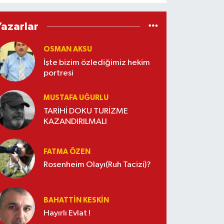
Yazarlar
OSMAN AKSU
İşte bizim özlediğimiz hekim
portresi
MUSTAFA UĞURLU
TARİHİ DOKU TURİZME
KAZANDIRILMALI
FATMA ÖZEN
Rosenheim Olayı(Ruh Tacizi)?
BAHATTIN KESKİN
Hayırlı Evlat !