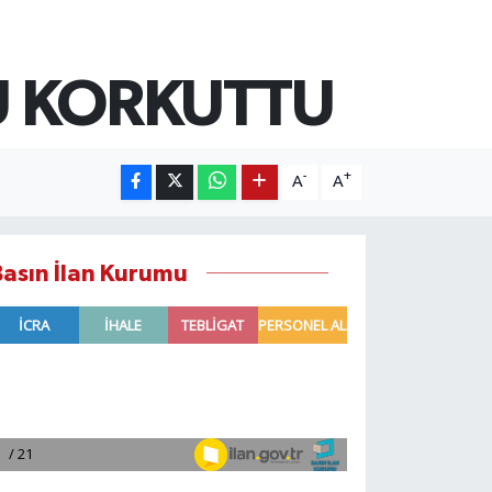
Ü KORKUTTU
-
+
A
A
Basın İlan Kurumu