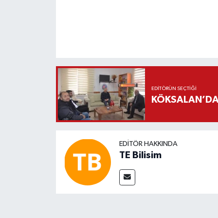
EDITÖRÜN SEÇTIĞI
KÖKSALAN’DAN
EDITÖR HAKKINDA
TE Bilisim