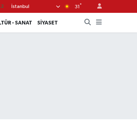
°
İstanbul
.2
31
17
LTÜR - SANAT
SİYASET
01
02
12
64