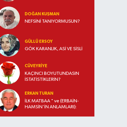
DOĞAN KUŞMAN
NEFSİNİ TANIYORMUSUN?
GÜLLÜ ERSOY
GÖK KARANLIK, ASİ VE SİSLİ
CÜVEYRIYE
KAÇINCI BOYUTUNDASIN
İSTATİSTİKLERİN?
ERKAN TURAN
İLK MATBAA " ve (ERBAİN-
HAMSİN'İN ANLAMLARI):