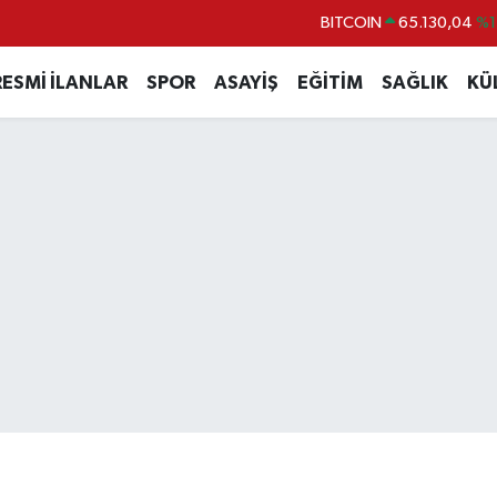
BITCOIN
65.130,04
%1
DOLAR
47,7069
%0.
RESMİ İLANLAR
SPOR
ASAYİŞ
EĞİTİM
SAĞLIK
KÜ
EURO
55,0265
%0.
STERLİN
64,1897
%0.
GRAM ALTIN
6618.49
%2.
BİST100
13.887
%