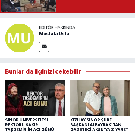
EDITÖR HAKKINDA
Mustafa Usta
Bunlar da ilginizi çekebilir
SİNOP ÜNİVERSİTESİ
KIZILAY SİNOP ŞUBE
REKTÖRÜ ŞAKİR
BAŞKANI ALBAYRAK’TAN
TAŞDEMİR'İN ACI GÜNÜ
GAZETECİ AKSU’YA ZİYARET