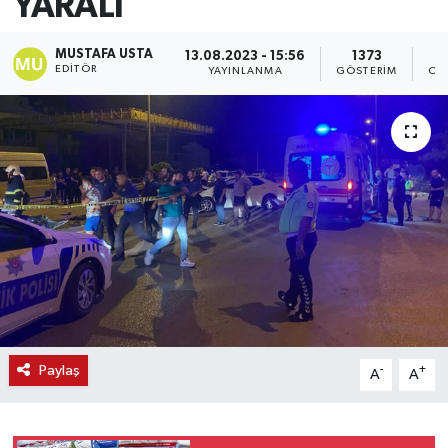
YARALI
MUSTAFA USTA
13.08.2023 - 15:56
1373
EDITÖR
YAYINLANMA
GÖSTERIM
OK
Paylaş
-
+
A
A