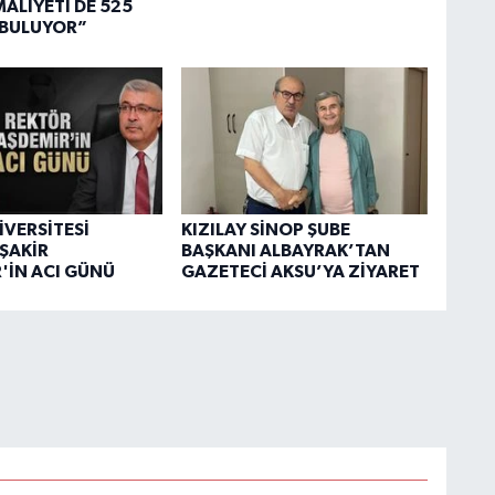
ALİYETİ DE 525
 BULUYOR”
İVERSİTESİ
KIZILAY SİNOP ŞUBE
ŞAKİR
BAŞKANI ALBAYRAK’TAN
'İN ACI GÜNÜ
GAZETECİ AKSU’YA ZİYARET