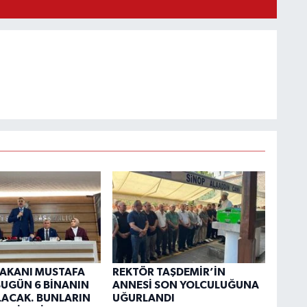
 BAKANI MUSTAFA
REKTÖR TAŞDEMİR’İN
“BUGÜN 6 BİNANIN
ANNESİ SON YOLCULUĞUNA
OLACAK. BUNLARIN
UĞURLANDI