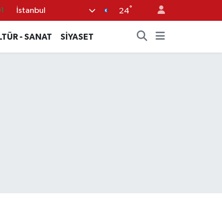
°
İstanbul
1
24
6
LTÜR - SANAT
SİYASET
2
5
4
7