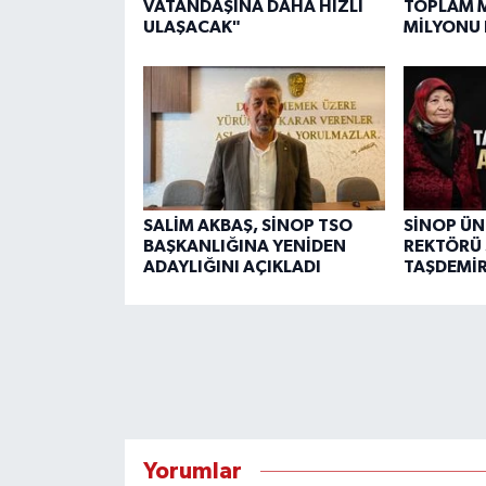
VATANDAŞINA DAHA HIZLI
TOPLAM M
ULAŞACAK"
MİLYONU
SALİM AKBAŞ, SİNOP TSO
SİNOP ÜN
BAŞKANLIĞINA YENİDEN
REKTÖRÜ 
ADAYLIĞINI AÇIKLADI
TAŞDEMİR
Yorumlar