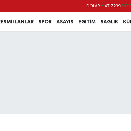
DOLAR
47,7239
%0.0
EURO
55,1823
%-0.0
RESMİ İLANLAR
SPOR
ASAYİŞ
EĞİTİM
SAĞLIK
KÜ
STERLİN
64,4329
%-0.0
GRAM ALTIN
6664.02
%0.0
BİST100
13.779
%-1
BITCOIN
65.184,38
%0.3