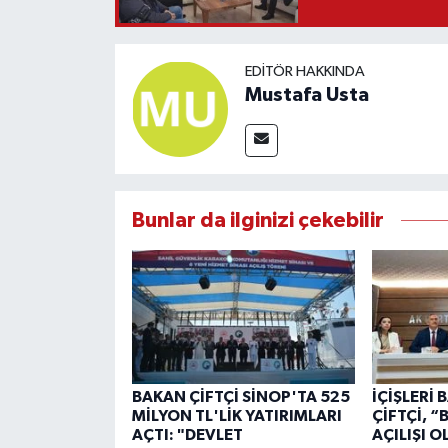
EDITÖR HAKKINDA
Mustafa Usta
Bunlar da ilginizi çekebilir
BAKAN ÇİFTÇİ SİNOP'TA 525
İÇİŞLERİ
MİLYON TL'LİK YATIRIMLARI
ÇİFTÇİ, 
AÇTI: "DEVLET
AÇILIŞI 