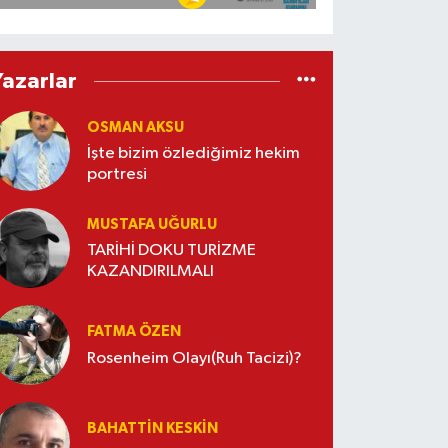
Yazarlar
OSMAN AKSU
İşte bizim özlediğimiz hekim
portresi
MUSTAFA UĞURLU
TARİHİ DOKU TURİZME
KAZANDIRILMALI
FATMA ÖZEN
Rosenheim Olayı(Ruh Tacizi)?
BAHATTIN KESKİN