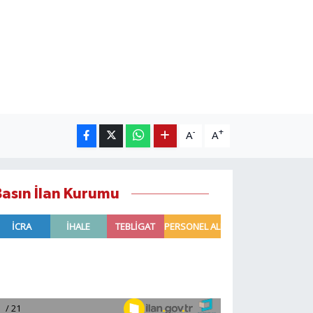
-
+
A
A
Basın İlan Kurumu