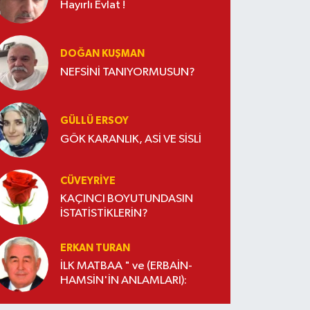
Hayırlı Evlat !
DOĞAN KUŞMAN
NEFSİNİ TANIYORMUSUN?
GÜLLÜ ERSOY
GÖK KARANLIK, ASİ VE SİSLİ
CÜVEYRIYE
KAÇINCI BOYUTUNDASIN
İSTATİSTİKLERİN?
ERKAN TURAN
İLK MATBAA " ve (ERBAİN-
HAMSİN'İN ANLAMLARI):