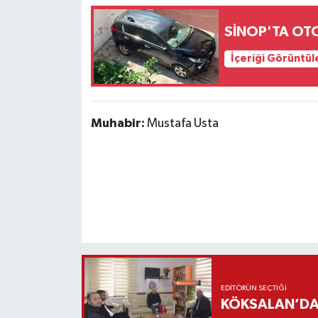
SİNOP'TA O
İçeriği Görüntül
Muhabir:
Mustafa Usta
EDITÖRÜN SEÇTIĞI
KÖKSALAN’DAN